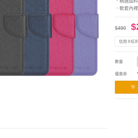
．精選面料
．軟套內裡
$
$490
信用卡紅
數量
優惠券