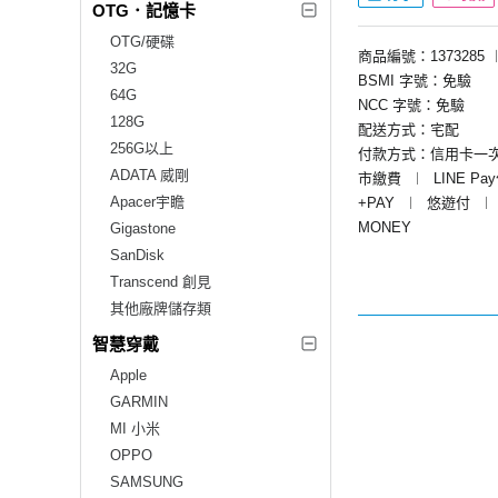
OTG．記憶卡
OTG/硬碟
商品編號：1373285
32G
BSMI 字號：免驗
64G
NCC 字號：免驗
128G
配送方式：宅配
256G以上
付款方式：信用卡一
ADATA 威剛
市繳費
︱
LINE Pa
Apacer宇瞻
+PAY
︱
悠遊付
︱
MONEY
Gigastone
SanDisk
Transcend 創見
其他廠牌儲存類
智慧穿戴
Apple
GARMIN
MI 小米
OPPO
SAMSUNG