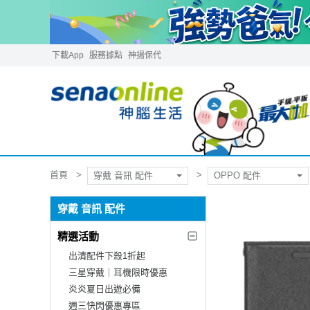
下載App
服務據點
神揚保代
首頁
穿戴 音訊 配件
OPPO 配件
穿戴 音訊 配件
精選活動
出清配件下殺1折起
三星穿戴｜耳機限時優惠
炎炎夏日出遊必備
週三快閃優惠專區