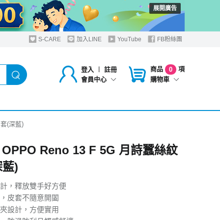
展開廣告
S-CARE
加入LINE
YouTube
FB粉絲團
商品
項
登入
︱
註冊
0
購物車
會員中心
皮套(深藍)
E OPPO Reno 13 F 5G 月詩蠶絲紋
藍)
計，釋放雙手好方便
，皮套不隨意開闔
夾設計，方便實用