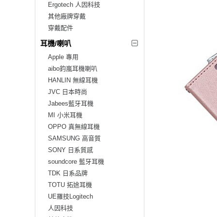
Ergotech 人因科技
其他廠牌穿戴
穿戴配件
耳機/喇叭
Apple 專用
aibo鈞嵐耳機喇叭
HANLIN 無線耳機
JVC 日本時尚
Jabees藍牙耳機
MI 小米耳機
OPPO 真無線耳機
SAMSUNG 高音質
SONY 日系質感
soundcore 藍牙耳機
TDK 日系品牌
TOTU 拓途耳機
UE羅技Logitech
人因科技