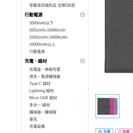
穿戴音訊福利品 全館5折起
行動電源
5000mAh以下
5001mAh-10000mAh
10001mAh-19999mAh
20000mAh以上
行動電源
充電．線材
充電座、無線充電
旅充、電源轉接器
Type C 線材
Lightning 線材
Micro USB 線材
多合一 線材
轉接器、轉接線
車充
充電設備
分享
收藏