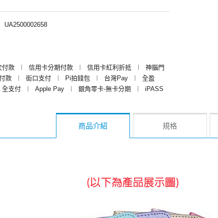
︱
UA2500002658
次付款
︱
信用卡分期付款
︱
信用卡紅利折抵
︱
神腦門
y付款
︱
街口支付
︱
Pi拍錢包
︱
台灣Pay
︱
全盈
全支付
︱
Apple Pay
︱
銀角零卡-無卡分期
︱
iPASS
商品介紹
規格