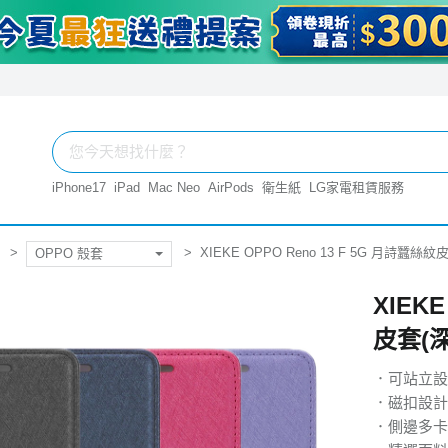
iPhone17
iPad
Mac Neo
AirPods
衛生紙
LG家電租賃服務
XIEKE OPPO Reno 13 F 5G 月詩蠶絲紋
OPPO 殼套
XIEK
皮套(深
．可站立設
．磁扣設計
．側邊多卡