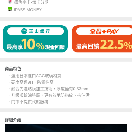
銀角零卡-無卡分期
iPASS MONEY
商品特色
．選用日本進口AGC玻璃材質
．硬度高達9H，防禦性高
．融合先進貼膜加工技術，厚度僅有0.33mm
．升級版疏油塗層，更有效地防指紋、抗油污
．門市不提供代貼服務
詳細介紹