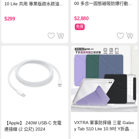
00 多合一固態磁吸防爆行動電
10 Lite 共用 專業版疏水疏油9H
源 冰曜白
鋼化玻璃膜 平板玻璃貼
$2,880
$299
免運
VXTRA 軍事防摔級 三星 Galax
【Apple】 240W USB-C 充電
y Tab S10 Lite 10.9吋 Y折晶透
連接線 (2 公尺) 2024
背蓋立架皮套 含筆槽(經典黑)