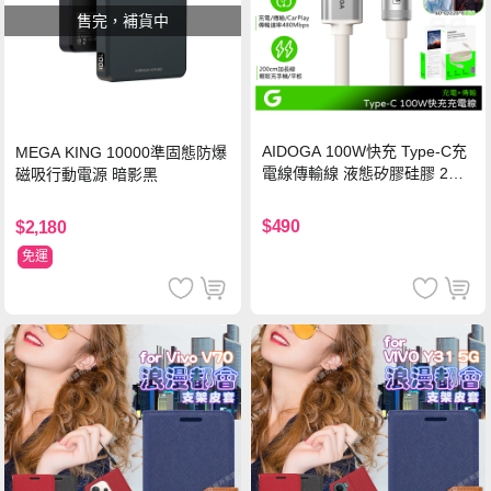
售完，補貨中
AIDOGA 100W快充 Type-C充
MEGA KING 10000準固態防爆
電線傳輸線 液態矽膠硅膠 2M
磁吸行動電源 暗影黑
支援iPhone17/安卓/手機/平板
$490
$2,180
免運