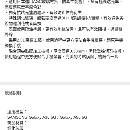
．選用日本進口AGC玻璃材質，防禦性能極佳，擁有極高透光率、
高度還原螢幕原色彩
．獨有抗眩光塗層處理，有效防止炫光衍生
．特殊鋼化玻璃，超強硬度高達9H，超強耐刮抗衝擊，有效避免尖
銳物體刮花或者磨損
．表面使用疏油塗層，更有效地抗油污，且可以有效阻擋、過濾紫
外線
．採用2.5D磨邊工藝，使用過程中更方便貼合手機螢幕，還原手機
觸摸手感
．融合頂尖貼膜加工技術，厚度僅達0.33mm，準確數控切割技術，
使用過程中更方便貼合手機螢幕，完美的將貼膜與手機結合一起
規格說明
適用機型：
SAMSUNG Galaxy A36 5G / Galaxy A56 5G
商品材質：
鋼化玻璃