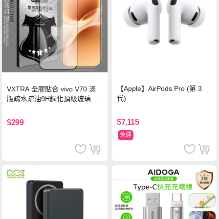
【Apple】AirPods Pro (第 3
VXTRA 全膠貼合 vivo V70 滿
代)
版疏水疏油9H鋼化頂級玻璃貼
保護貼(黑)
$7,115
$299
免運