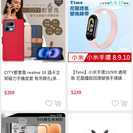
【Timo】小米手環10/9/8 通用
CITY都會風 realme 16 插卡立
款 尼龍織紋回環替換手環錶帶-
架磁力手機皮套 有吊飾孔(承諾
珍珠粉
黑)
$249
$399