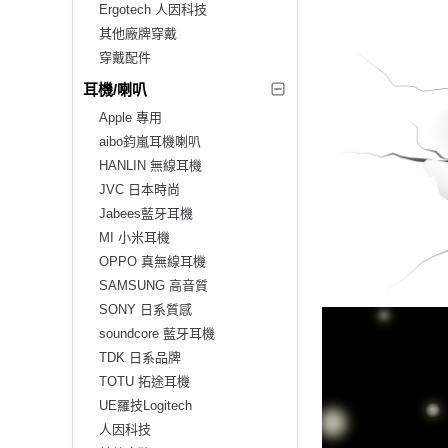
Ergotech 人因科技
其他廠牌穿戴
穿戴配件
耳機/喇叭
Apple 專用
aibo鈞嵐耳機喇叭
HANLIN 無線耳機
JVC 日本時尚
Jabees藍牙耳機
MI 小米耳機
OPPO 真無線耳機
SAMSUNG 高音質
SONY 日系質感
soundcore 藍牙耳機
TDK 日系品牌
TOTU 拓途耳機
UE羅技Logitech
人因科技