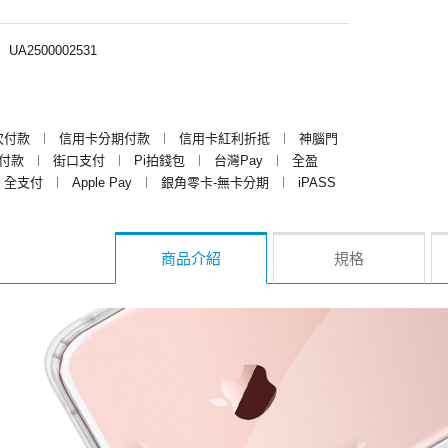
︱
UA2500002531
次付款
︱
信用卡分期付款
︱
信用卡紅利折抵
︱
神腦門
y付款
︱
街口支付
︱
Pi拍錢包
︱
台灣Pay
︱
全盈
全支付
︱
Apple Pay
︱
銀角零卡-無卡分期
︱
iPASS
商品介紹
規格