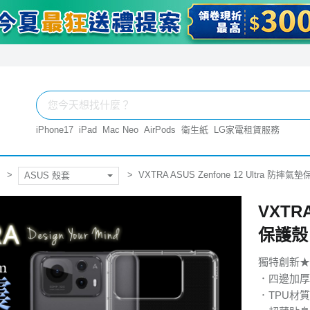
iPhone17
iPad
Mac Neo
AirPods
衛生紙
LG家電租賃服務
VXTRA ASUS Zenfone 12 Ultra 防
ASUS 殼套
VXTRA
保護殼
獨特創新★
．四邊加厚
．TPU材