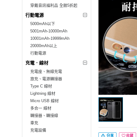
穿戴音訊福利品 全館5折起
行動電源
5000mAh以下
5001mAh-10000mAh
10001mAh-19999mAh
20000mAh以上
行動電源
充電．線材
充電座、無線充電
旅充、電源轉接器
Type C 線材
Lightning 線材
Micro USB 線材
多合一 線材
轉接器、轉接線
車充
充電設備
分享
收藏