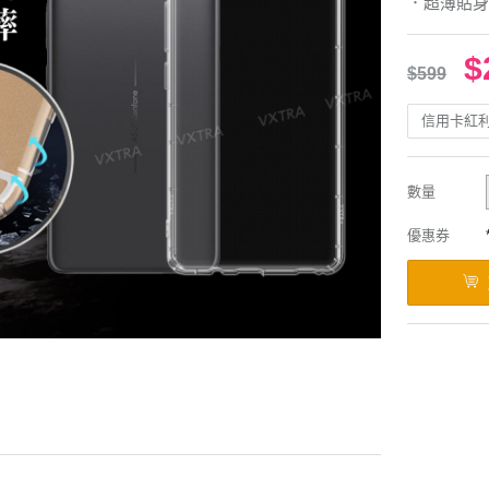
．超薄貼身
$
$599
信用卡紅
數量
優惠券