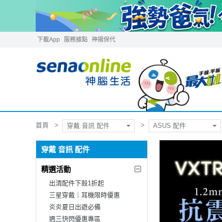
下載App
服務據點
神揚保代
首頁
穿戴 音訊 配件
ASUS 配件
穿戴 音訊 配件
精選活動
出清配件下殺1折起
三星穿戴｜耳機限時優惠
炎炎夏日出遊必備
週三快閃優惠專區