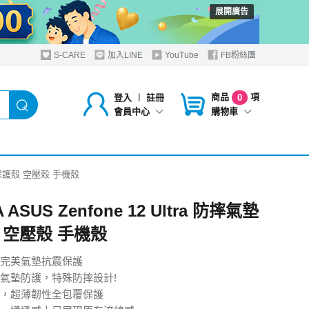
展開廣告
S-CARE
加入LINE
YouTube
FB粉絲團
商品
項
登入
︱
註冊
0
購物車
會員中心
摔氣墊保護殼 空壓殼 手機殼
 ASUS Zenfone 12 Ultra 防摔氣墊
 空壓殼 手機殼
完美氣墊抗震保護
氣墊防護，特殊防摔設計!
質，超薄韌性全包覆保護