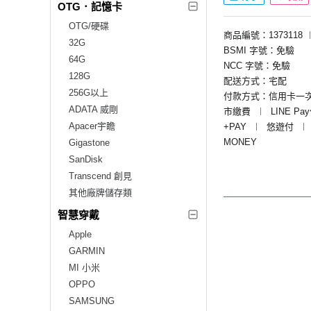
OTG．記憶卡
OTG/硬碟
商品編號：1373118
32G
BSMI 字號：免驗
64G
NCC 字號：免驗
128G
配送方式：宅配
256G以上
付款方式：信用卡一
ADATA 威剛
市繳費
︱
LINE Pa
Apacer宇瞻
+PAY
︱
悠遊付
︱
MONEY
Gigastone
SanDisk
Transcend 創見
其他廠牌儲存類
智慧穿戴
Apple
GARMIN
MI 小米
OPPO
SAMSUNG