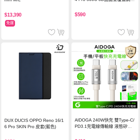
玻璃貼 0.5mm極窄邊框 防指紋
保護貼
$590
$13,390
免運
AIDOGA 240W快充 雙Type-C/
DUX DUCIS OPPO Reno 16/1
PD3.1充電線傳輸線 液態矽膠
6 Pro SKIN Pro 皮套(藍色)
硅膠 2M 支援iPhone17/安卓/手
機/平板/筆電