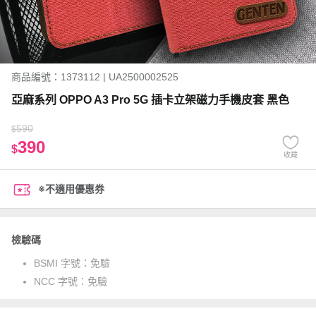
商品編號：1373112 | UA2500002525
亞麻系列 OPPO A3 Pro 5G 插卡立架磁力手機皮套 黑色
590
$
390
$
收藏
※不適用優惠券
檢驗碼
BSMI 字號：
免驗
NCC 字號：
免驗