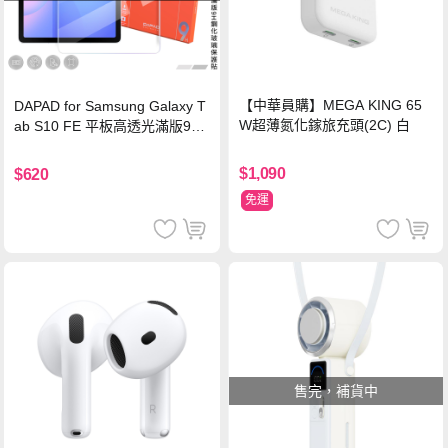
【中華員購】MEGA KING 65
DAPAD for Samsung Galaxy T
W超薄氮化鎵旅充頭(2C) 白
ab S10 FE 平板高透光滿版9H
鋼化玻璃保護貼
$1,090
$620
免運
售完，補貨中