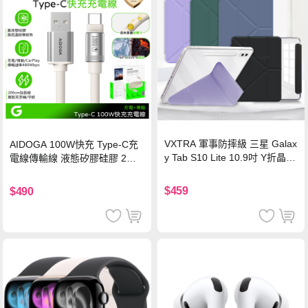
VXTRA 軍事防摔級 三星 Galax
AIDOGA 100W快充 Type-C充
y Tab S10 Lite 10.9吋 Y折晶透
電線傳輸線 液態矽膠硅膠 2M
背蓋立架皮套 含筆槽(經典黑)
支援iPhone17/安卓/手機/平板
$459
$490