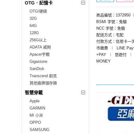
OTG．記憶卡
OTG/硬碟
商品編號：1372950
32G
BSMI 字號：免驗
64G
NCC 字號：免驗
128G
配送方式：宅配
256G以上
付款方式：信用卡一
ADATA 威剛
市繳費
︱
LINE Pa
Apacer宇瞻
+PAY
︱
悠遊付
︱
MONEY
Gigastone
SanDisk
Transcend 創見
其他廠牌儲存類
智慧穿戴
Apple
GARMIN
MI 小米
OPPO
SAMSUNG