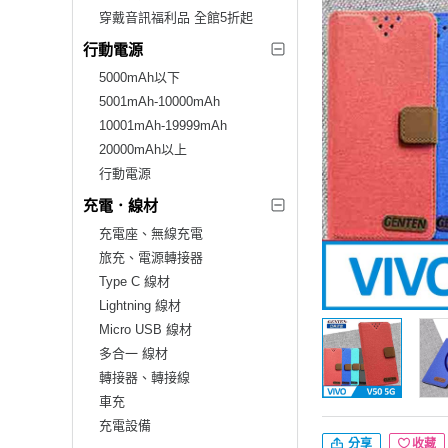
穿戴音訊福利品 全館5折起
行動電源
5000mAh以下
5001mAh-10000mAh
10001mAh-19999mAh
20000mAh以上
行動電源
充電．線材
充電座、無線充電
旅充、電源轉接器
Type C 線材
Lightning 線材
Micro USB 線材
多合一 線材
轉接器、轉接線
車充
充電設備
分享
收藏