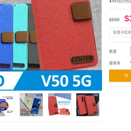
∎時尚四色
$
$590
信用卡紅
數量
優惠券