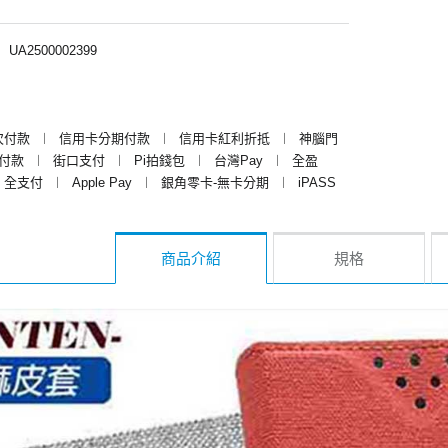
︱
UA2500002399
次付款
︱
信用卡分期付款
︱
信用卡紅利折抵
︱
神腦門
y付款
︱
街口支付
︱
Pi拍錢包
︱
台灣Pay
︱
全盈
全支付
︱
Apple Pay
︱
銀角零卡-無卡分期
︱
iPASS
商品介紹
規格