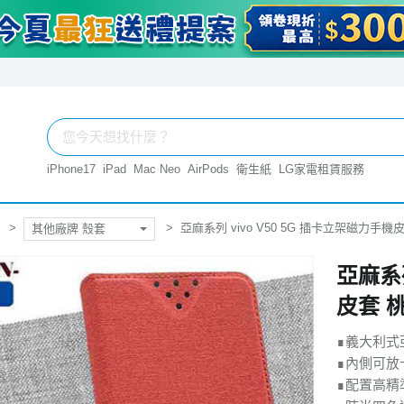
iPhone17
iPad
Mac Neo
AirPods
衛生紙
LG家電租賃服務
亞麻系列 vivo V50 5G 插卡立架磁力手機
其他廠牌 殼套
亞麻系列
皮套 
∎義大利式
∎內側可放
∎配置高精