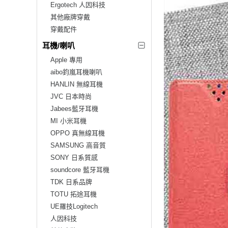
Ergotech 人因科技
其他廠牌穿戴
穿戴配件
耳機/喇叭
Apple 專用
aibo鈞嵐耳機喇叭
HANLIN 無線耳機
JVC 日本時尚
Jabees藍牙耳機
MI 小米耳機
OPPO 真無線耳機
SAMSUNG 高音質
SONY 日系質感
soundcore 藍牙耳機
TDK 日系品牌
TOTU 拓途耳機
UE羅技Logitech
人因科技