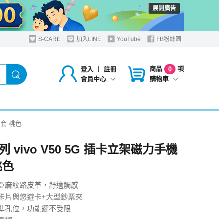
展開廣告
S-CARE
加入LINE
YouTube
FB粉絲團
商品
項
登入
︱
註冊
0
購物車
會員中心
皮套 桃色
 vivo V50 5G 插卡立架磁力手機
桃色
亞麻紋路皮革，舒適觸感
卡片與悠遊卡+大型鈔票夾
準孔位，功能鍵不受限