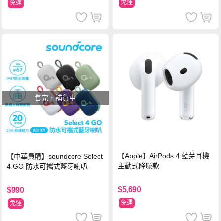
免運
免運
售完，補貨中
【Apple】AirPods 4 藍芽耳機
【中華員購】soundcore Select
主動式降噪款
4 GO 防水可攜式藍牙喇叭
$5,690
$990
免運
免運