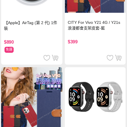
CITY For Vivo Y21 4G / Y21s
【Apple】AirTag (第 2 代) 1件
浪漫都會支架皮套-藍
裝
$399
$890
免運