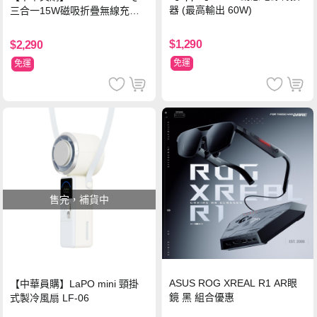
器 (最高輸出 60W)
三合一15W磁吸折疊無線充電
支架 黑
$1,290
$2,290
免運
免運
售完，補貨中
ASUS ROG XREAL R1 AR眼
【中華員購】LaPO mini 頸掛
鏡 黑 組合優惠
式製冷風扇 LF-06