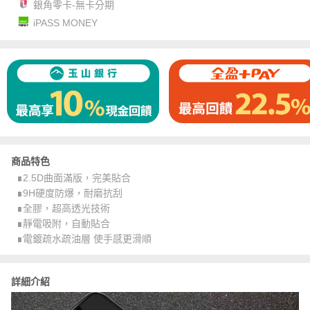
銀角零卡-無卡分期
iPASS MONEY
商品特色
∎2.5D曲面滿版，完美貼合
∎9H硬度防爆，耐磨抗刮
∎全膠，超高透光技術
∎靜電吸附，自動貼合
∎電鍍疏水疏油層 使手感更滑順
詳細介紹