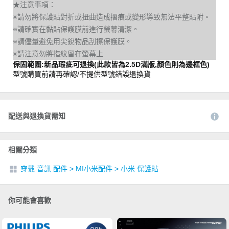
★注意事項：
※請勿將保護貼對折或扭曲造成摺痕或變形導致無法平整貼附。
※請確實在黏貼保護膜前進行螢幕清潔。
※請儘量避免用尖銳物品刮擦保護膜。
※請注意勿將指紋留在螢幕上
保固範圍:新品瑕疵可退換(此款皆為2.5D滿版,顏色則為邊框色)
型號購買前請再確認/不提供型號錯誤退換貨
配送與退換貨需知
相關分類
穿戴 音訊 配件
>
MI小米配件
>
小米 保護貼
你可能會喜歡