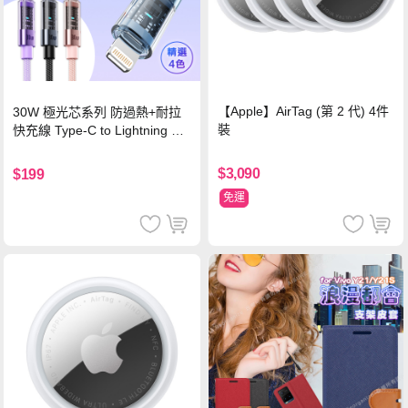
【Apple】AirTag (第 2 代) 4件
30W 極光芯系列 防過熱+耐拉
裝
快充線 Type-C to Lightning 傳
輸充電線(1.2M)黑色
$3,090
$199
免運