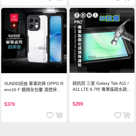
超抗刮 三星 Galaxy Tab A11 /
XUNDD訊迪 軍事防摔 OPPO R
A11 LTE 8.7吋 專業版疏水疏油
eno16 F 鏡頭全包覆 清透保護
9H鋼化玻璃膜 平板玻璃貼
殼 手機殼(夜幕黑)
$299
$379