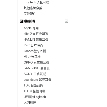
Ergotech 人因科技
其他廠牌穿戴
穿戴配件
耳機/喇叭
Apple 專用
aibo鈞嵐耳機喇叭
HANLIN 無線耳機
JVC 日本時尚
Jabees藍牙耳機
MI 小米耳機
OPPO 真無線耳機
SAMSUNG 高音質
SONY 日系質感
soundcore 藍牙耳機
TDK 日系品牌
TOTU 拓途耳機
UE羅技Logitech
人因科技