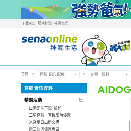
下載App
服務據點
神揚保代
首頁
穿戴 音訊 配件
充電．線材
穿戴 音訊 配件
精選活動
出清配件下殺1折起
三星穿戴｜耳機限時優惠
炎炎夏日出遊必備
週三快閃優惠專區