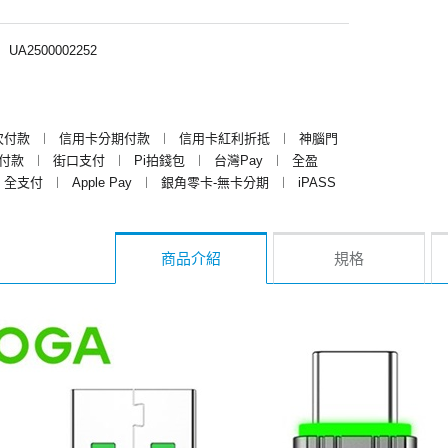
︱
UA2500002252
次付款
︱
信用卡分期付款
︱
信用卡紅利折抵
︱
神腦門
y付款
︱
街口支付
︱
Pi拍錢包
︱
台灣Pay
︱
全盈
全支付
︱
Apple Pay
︱
銀角零卡-無卡分期
︱
iPASS
商品介紹
規格