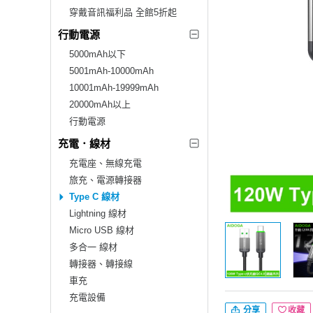
穿戴音訊福利品 全館5折起
行動電源
5000mAh以下
5001mAh-10000mAh
10001mAh-19999mAh
20000mAh以上
行動電源
充電．線材
充電座、無線充電
旅充、電源轉接器
Type C 線材
Lightning 線材
Micro USB 線材
多合一 線材
轉接器、轉接線
車充
充電設備
分享
收藏