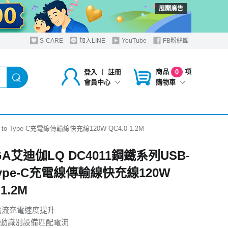
展開廣告
S-CARE
加入LINE
YouTube
FB粉絲團
商品
項
登入
︱
註冊
0
購物車
會員中心
to Type-C充電線傳輸線快充線120W QC4.0 1.2M
GA艾迪伽LQ DC4011鋼鐵系列USB-
 Type-C充電線傳輸線快充線120W
 1.2M
大電流充電速度提升
動識別設備匹配電流