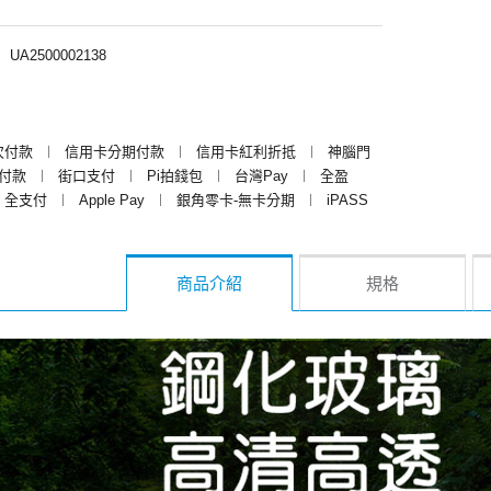
︱
UA2500002138
次付款
︱
信用卡分期付款
︱
信用卡紅利折抵
︱
神腦門
y付款
︱
街口支付
︱
Pi拍錢包
︱
台灣Pay
︱
全盈
全支付
︱
Apple Pay
︱
銀角零卡-無卡分期
︱
iPASS
商品介紹
規格