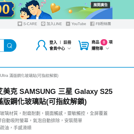
展開廣告
S-CARE
加入LINE
YouTube
FB粉絲團
商品
項
登入
︱
註冊
0
購物車
會員中心
25 Ultra 滿版鋼化玻璃貼(可指紋解鎖)
 艾美克 SAMSUNG 三星 Galaxy S25
a 滿版鋼化玻璃貼(可指紋解鎖)
玻璃材質，耐磨耐劃，鏡面觸感，靈敏觸控，全屏覆蓋
膠自動吸附螢幕，氣泡自動排除，安裝簡單
疏油，手感滑順