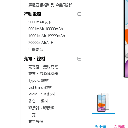
穿戴音訊福利品 全館5折起
行動電源
5000mAh以下
5001mAh-10000mAh
10001mAh-19999mAh
20000mAh以上
行動電源
充電．線材
充電座、無線充電
旅充、電源轉接器
Type C 線材
Lightning 線材
Micro USB 線材
多合一 線材
轉接器、轉接線
車充
充電設備
分享
收藏