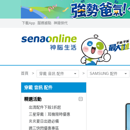
下載App
服務據點
神揚保代
首頁
穿戴 音訊 配件
SAMSUNG 配件
穿戴 音訊 配件
精選活動
出清配件下殺1折起
三星穿戴｜耳機限時優惠
炎炎夏日出遊必備
週三快閃優惠專區