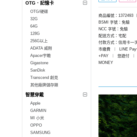
OTG．記憶卡
OTG/硬碟
商品編號：1372493
32G
BSMI 字號：免驗
64G
NCC 字號：免驗
128G
配送方式：宅配
256G以上
付款方式：信用卡一
ADATA 威剛
市繳費
︱
LINE Pa
Apacer宇瞻
+PAY
︱
悠遊付
︱
MONEY
Gigastone
SanDisk
Transcend 創見
其他廠牌儲存類
智慧穿戴
Apple
GARMIN
MI 小米
OPPO
SAMSUNG