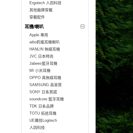
Ergotech 人因科技
其他廠牌穿戴
穿戴配件
耳機/喇叭
Apple 專用
aibo鈞嵐耳機喇叭
HANLIN 無線耳機
JVC 日本時尚
Jabees藍牙耳機
MI 小米耳機
OPPO 真無線耳機
SAMSUNG 高音質
SONY 日系質感
soundcore 藍牙耳機
TDK 日系品牌
TOTU 拓途耳機
UE羅技Logitech
人因科技