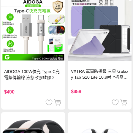
VXTRA 軍事防摔級 三星 Galax
AIDOGA 100W快充 Type-C充
y Tab S10 Lite 10.9吋 Y折晶透
電線傳輸線 液態矽膠硅膠 2M
背蓋立架皮套 含筆槽(經典黑)
支援iPhone17/安卓/手機/平板
$459
$490