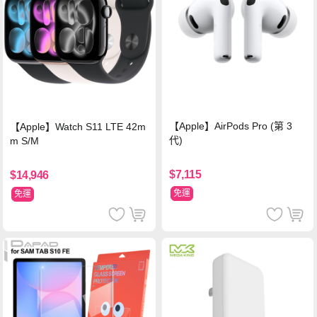
【Apple】AirPods Pro (第 3
【Apple】Watch S11 LTE 42m
代)
m S/M
$7,115
$14,946
免運
免運