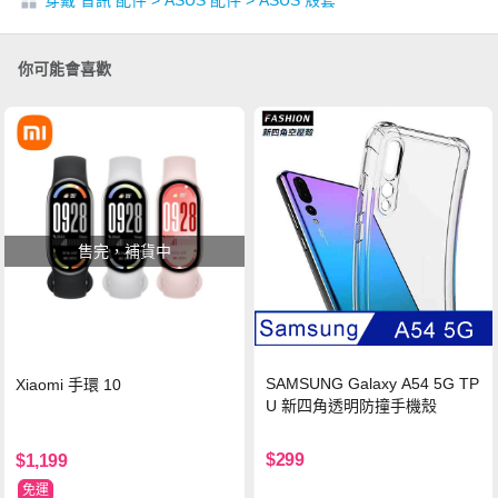
穿戴 音訊 配件
>
ASUS 配件
>
ASUS 殼套
你可能會喜歡
售完，補貨中
SAMSUNG Galaxy A54 5G TP
Xiaomi 手環 10
U 新四角透明防撞手機殼
$299
$1,199
免運