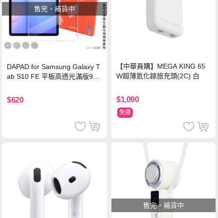
售完，補貨中
【中華員購】MEGA KING 65
DAPAD for Samsung Galaxy T
W超薄氮化鎵旅充頭(2C) 白
ab S10 FE 平板高透光滿版9H
鋼化玻璃保護貼
$1,090
$620
免運
售完，補貨中