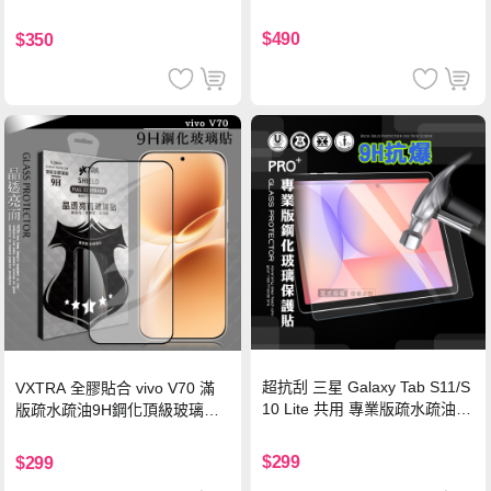
硅膠 2M 支援iPhone17/安卓/手
機/平板/筆電
$490
$350
超抗刮 三星 Galaxy Tab S11/S
VXTRA 全膠貼合 vivo V70 滿
10 Lite 共用 專業版疏水疏油9
版疏水疏油9H鋼化頂級玻璃貼
H鋼化玻璃膜 平板玻璃貼
保護貼(黑)
$299
$299