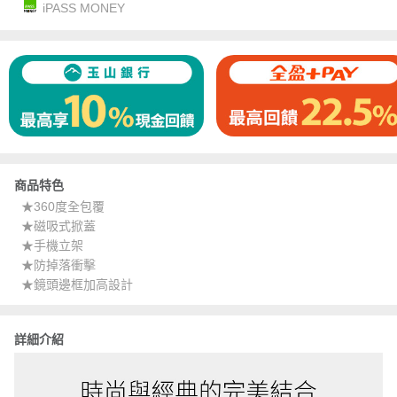
iPASS MONEY
商品特色
★360度全包覆
★磁吸式掀蓋
★手機立架
★防掉落衝擊
★鏡頭邊框加高設計
詳細介紹