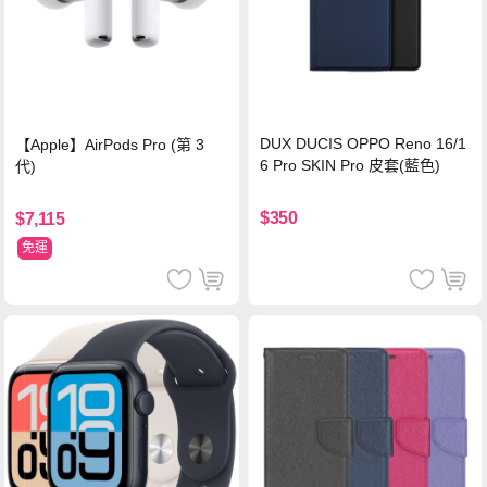
DUX DUCIS OPPO Reno 16/1
【Apple】AirPods Pro (第 3
6 Pro SKIN Pro 皮套(藍色)
代)
$350
$7,115
免運