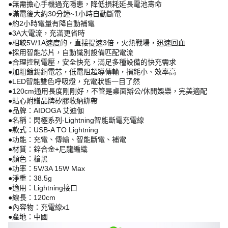
●無需擔心手機過充隱患，降低損耗延長電池壽命
●滿電後大約30分鐘~1小時自動斷電
●約2小時電量有降自動補電
●3A大電流，充滿更省時
●相較5V/1A速度的，直接提速3倍，火熱戰場，迅速回血
●採用智能芯片，自動識別設備匹配電流
●合理控制電壓，安全快充，滿足多種設備的快充需求
●加粗鍍錫銅電芯，低電阻超導傳輸，損耗小、效率高
●LED智能雙色呼吸燈，充電狀態一目了然
●120cm通用長度剛剛好，不管是桌面辦公/休閒娛樂，完美適配
●貼心附贈品牌矽膠收納綁帶
●品牌：AIDOGA 艾迪伽
●名稱：閃極系列-Lightning智能斷電充電線
●款式：USB-A TO Lightning
●功能：充電、傳輸、智能斷電、補電
●材質：鋅合金+尼龍編織
●顏色：槍黑
●功率：5V/3A 15W Max
●淨重：38.5g
●適用：Lightning接口
●線長：120cm
●內容物：充電線x1
●產地：中國