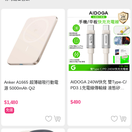
AIDOGA 240W快充 雙Type-C/
Anker A1665 超薄磁吸行動電
PD3.1充電線傳輸線 液態矽膠
源 5000mAh Qi2
硅膠 2M 支援iPhone17/安卓/手
機/平板/筆電
$490
$1,480
免運