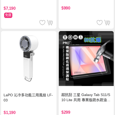
Wh PD雙向快充充電線 鈦銀 台
灣BSMI/中國CCC/歐美CE/FCC
$990
$7,190
認證
免運
超抗刮 三星 Galaxy Tab S11/S
LaPO 沁冷多功能三用風扇 LF-
10 Lite 共用 專業版疏水疏油9
03
H鋼化玻璃膜 平板玻璃貼
$299
$1,190