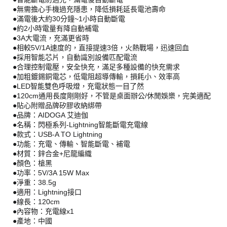
●無需擔心手機過充隱患，降低損耗延長電池壽命
●滿電後大約30分鐘~1小時自動斷電
●約2小時電量有降自動補電
●3A大電流，充滿更省時
●相較5V/1A速度的，直接提速3倍，火熱戰場，迅速回血
●採用智能芯片，自動識別設備匹配電流
●合理控制電壓，安全快充，滿足多種設備的快充需求
●加粗鍍錫銅電芯，低電阻超導傳輸，損耗小、效率高
●LED智能雙色呼吸燈，充電狀態一目了然
●120cm通用長度剛剛好，不管是桌面辦公/休閒娛樂，完美適配
●貼心附贈品牌矽膠收納綁帶
●品牌：AIDOGA 艾迪伽
●名稱：閃極系列-Lightning智能斷電充電線
●款式：USB-A TO Lightning
●功能：充電、傳輸、智能斷電、補電
●材質：鋅合金+尼龍編織
●顏色：槍黑
●功率：5V/3A 15W Max
●淨重：38.5g
●適用：Lightning接口
●線長：120cm
●內容物：充電線x1
●產地：中國