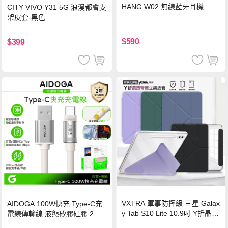
HANG W02 無線藍牙耳機
CITY VIVO Y31 5G 浪漫都會支
架皮套-黑色
$590
$399
VXTRA 軍事防摔級 三星 Galax
AIDOGA 100W快充 Type-C充
y Tab S10 Lite 10.9吋 Y折晶透
電線傳輸線 液態矽膠硅膠 2M
背蓋立架皮套 含筆槽(經典黑)
支援iPhone17/安卓/手機/平板