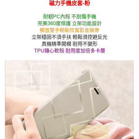
磁力手機皮套-粉
耐韌PC內殼 不刮傷手機
完美360度保護 立架功能設計
解放雙手輕鬆欣賞影音娛樂
立架穩固不須手扶 輕鬆滑控避反光
真機精準開模 耐用不變形
TPU糖心軟殼 耐用度加倍多卡層