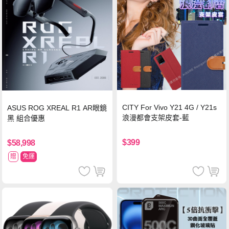
CITY For Vivo Y21 4G / Y21s
ASUS ROG XREAL R1 AR眼鏡
浪漫都會支架皮套-藍
黑 組合優惠
$399
$58,998
贈
免運