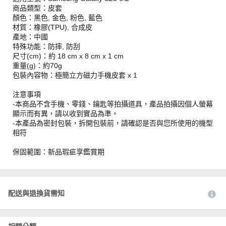
商品類型：皮套
顏色：黑色, 金色, 粉色, 藍色
材質：橡膠(TPU), 合成皮
產地：中國
特殊功能：防摔, 防刮
尺寸(cm)：約 18 cm x 8 cm x 1 cm
重量(g)：約70g
包裝內容物：極簡立方磁力手機皮套 x 1
注意事項
-本商品不含手機、零錢、鑰匙等拍攝道具，產品拍攝因個人螢幕
顯示而有異，請以收到實品為準。
-本產品為密封包裝，拆開包裝前，請確認是否與您所使用的機型
相符
保固範圍：新品瑕疵享鑑賞期
配送與退換貨需知