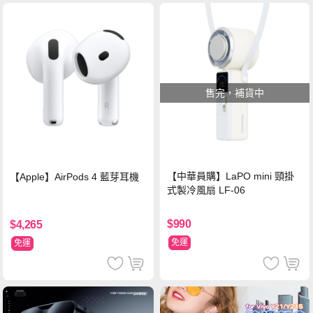
售完，補貨中
【中華員購】LaPO mini 頸掛
【Apple】AirPods 4 藍芽耳機
式製冷風扇 LF-06
$990
$4,265
免運
免運