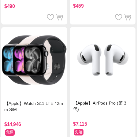
$459
$490
【Apple】AirPods Pro (第 3
【Apple】Watch S11 LTE 42m
代)
m S/M
$7,115
$14,946
免運
免運