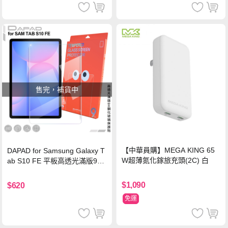
售完，補貨中
【中華員購】MEGA KING 65
DAPAD for Samsung Galaxy T
W超薄氮化鎵旅充頭(2C) 白
ab S10 FE 平板高透光滿版9H
鋼化玻璃保護貼
$1,090
$620
免運