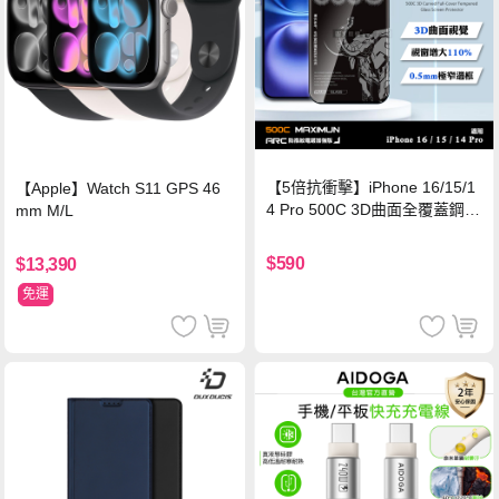
【5倍抗衝擊】iPhone 16/15/1
【Apple】Watch S11 GPS 46
4 Pro 500C 3D曲面全覆蓋鋼化
mm M/L
玻璃貼 0.5mm極窄邊框 防指紋
保護貼
$590
$13,390
免運