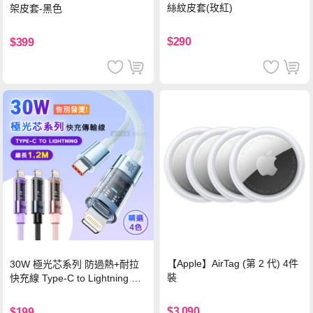
絲紋皮套(玫紅)
架皮套-黑色
$290
$399
【Apple】AirTag (第 2 代) 4件
30W 極光芯系列 防過熱+耐拉
裝
快充線 Type-C to Lightning 傳
輸充電線(1.2M)黑色
$3,090
$199