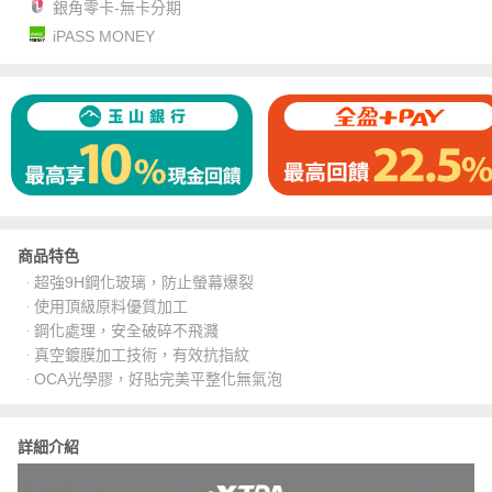
銀角零卡-無卡分期
iPASS MONEY
商品特色
‧ 超強9H鋼化玻璃，防止螢幕爆裂
‧ 使用頂級原料優質加工
‧ 鋼化處理，安全破碎不飛濺
‧ 真空鍍膜加工技術，有效抗指紋
‧ OCA光學膠，好貼完美平整化無氣泡
詳細介紹