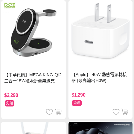
【Apple】 40W 動態電源轉接
【中華員購】MEGA KING Ｑi2
器 (最高輸出 60W)
三合一15W磁吸折疊無線充電
支架 黑
$1,290
$2,290
免運
免運