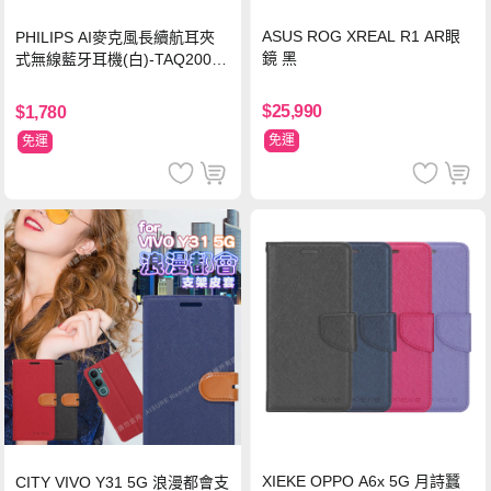
ASUS ROG XREAL R1 AR眼
PHILIPS AI麥克風長續航耳夾
鏡 黑
式無線藍牙耳機(白)-TAQ2000
WT
$25,990
$1,780
免運
免運
XIEKE OPPO A6x 5G 月詩蠶
CITY VIVO Y31 5G 浪漫都會支