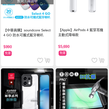
售完，補貨中
【Apple】AirPods 4 藍芽耳機
【中華員購】soundcore Select
主動式降噪款
4 GO 防水可攜式藍牙喇叭
$5,690
$990
免運
免運