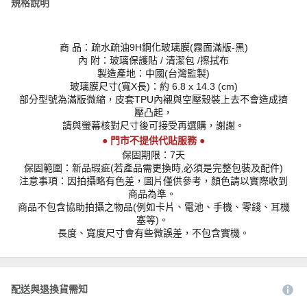
規格說明
商 品：疏水疏油9H鋼化玻璃膜(霧面滿版-黑)
內 附：玻璃保護貼 / 清潔包 /擦拭布
製造產地：中國(台灣監製)
玻璃膜尺寸(寬X長)：約 6.8 x 14.3 (cm)
部分型號為滿版微縮，皮套TPU內襯與空壓殼裝上去不會造成擠
壓凸起，
請與螢幕核對尺寸後可接受再選購，謝謝。
● 門市不提供代貼服務 ●
保固期限：7天
保固範圍：新品瑕疵(若產品需更換時,必須是完整包裝及配件)
注意事項：因拍攝略有色差，圖片僅供參考，顏色請以實際收到
商品為準。
商品不包含協助拍攝之物品(例如卡片、電池、手機、零錢、耳機
塞等)。
長度、寬度尺寸會有些微誤差，不包含實機。
配送與退換貨需知