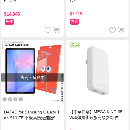
m S/M
$7,115
$14,946
免運
免運
售完，補貨中
【中華員購】MEGA KING 65
DAPAD for Samsung Galaxy T
W超薄氮化鎵旅充頭(2C) 白
ab S10 FE 平板高透光滿版9H
鋼化玻璃保護貼