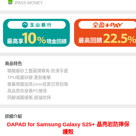
iPASS MONEY
商品特色
精緻磨砂工藝圓潤導角 防滑手感
TPU吸震矽膠,更耐衝擊
螢幕周圍加高1mm抵禦日常刮傷
高品質抗發黃PC硬背
四腳減震緩衝,超強防摔
詳細介紹
DAPAD for Samsung Galaxy S25+ 晶亮岩防摔保
護殼