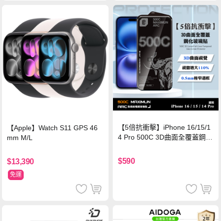
【5倍抗衝擊】iPhone 16/15/1
【Apple】Watch S11 GPS 46
4 Pro 500C 3D曲面全覆蓋鋼化
mm M/L
玻璃貼 0.5mm極窄邊框 防指紋
保護貼
$590
$13,390
免運