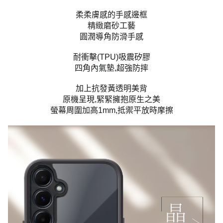
柔柔膚感的手感邊框
精緻磨砂工藝
圓潤導角防滑手感
耐衝擊(TPU)吸震矽膠
四角內氣墊,超強防摔
加上抗發黃透明美背
原機呈現,緊緊擁抱原生之美
螢幕周圍加高1mm,抵禦平放時摩擦