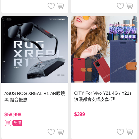
CITY For Vivo Y21 4G / Y21s
ASUS ROG XREAL R1 AR眼鏡
浪漫都會支架皮套-藍
黑 組合優惠
$399
$58,998
贈
免運