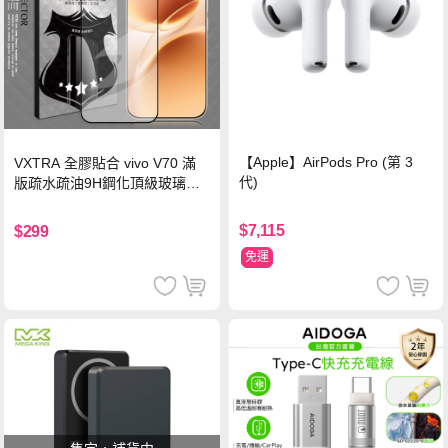
【Apple】AirPods Pro (第 3
VXTRA 全膠貼合 vivo V70 滿
代)
版疏水疏油9H鋼化頂級玻璃貼
保護貼(黑)
$7,115
$299
免運