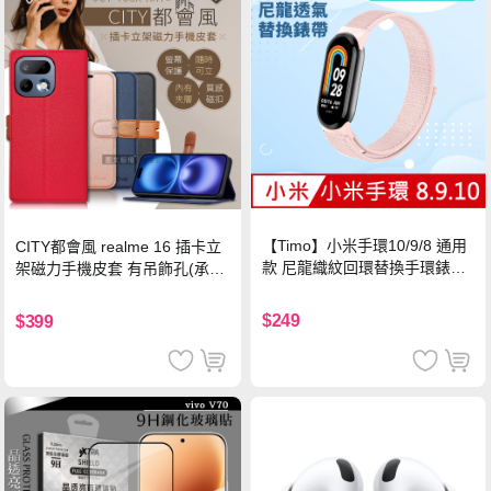
【Timo】小米手環10/9/8 通用
CITY都會風 realme 16 插卡立
款 尼龍織紋回環替換手環錶帶-
架磁力手機皮套 有吊飾孔(承諾
珍珠粉
黑)
$249
$399