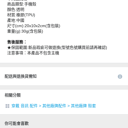
商品類型:手機殼
顏色:透明
材質:橡膠(TPU)
產地:中國
尺寸(cm):20x10x2cm(含包裝)
重量(g):30g(含包裝)
售後服務：
★保固範圍:新品瑕疵可做退換(型號色號購買前請再確認)
注意事項：本產品不包含主機
配送與退換貨需知
相關分類
穿戴 音訊 配件
>
其他廠牌配件
>
其他廠牌 殼套
你可能會喜歡