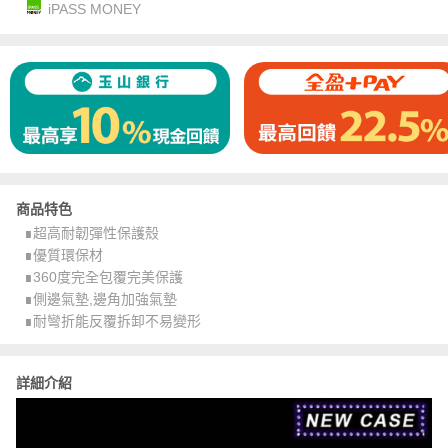
iPASS MONEY
商品特色
∎超高耐韌彈性保護殼
∎優質環保材
∎360度完全包覆完美保護
∎側邊氣墊,邊角加強氣墊
∎耐彎折能反覆拆卸不易變形
詳細介紹