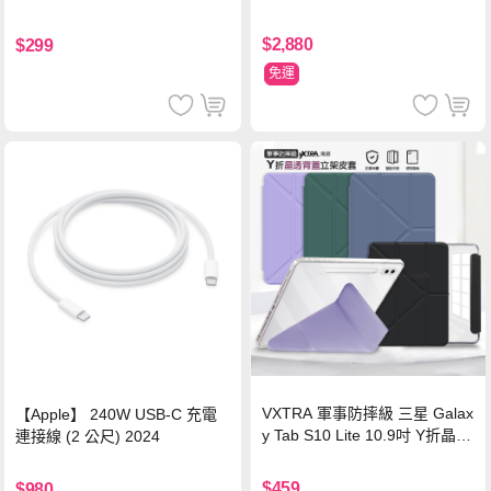
源 冰曜白
鋼化玻璃膜 平板玻璃貼
$2,880
$299
免運
VXTRA 軍事防摔級 三星 Galax
【Apple】 240W USB-C 充電
y Tab S10 Lite 10.9吋 Y折晶透
連接線 (2 公尺) 2024
背蓋立架皮套 含筆槽(經典黑)
$459
$980