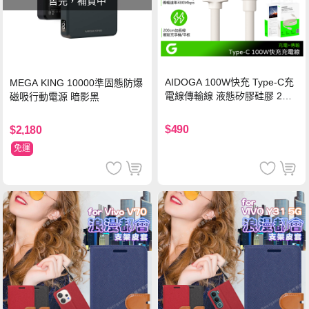
售完，補貨中
AIDOGA 100W快充 Type-C充
MEGA KING 10000準固態防爆
電線傳輸線 液態矽膠硅膠 2M
磁吸行動電源 暗影黑
支援iPhone17/安卓/手機/平板
$490
$2,180
免運