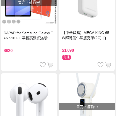
售完，補貨中
【中華員購】MEGA KING 65
DAPAD for Samsung Galaxy T
W超薄氮化鎵旅充頭(2C) 白
ab S10 FE 平板高透光滿版9H
鋼化玻璃保護貼
$1,090
$620
免運
售完，補貨中