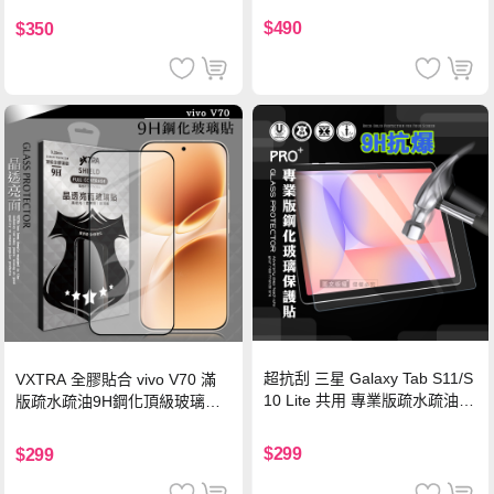
機/平板/筆電
$490
$350
超抗刮 三星 Galaxy Tab S11/S
VXTRA 全膠貼合 vivo V70 滿
10 Lite 共用 專業版疏水疏油9
版疏水疏油9H鋼化頂級玻璃貼
H鋼化玻璃膜 平板玻璃貼
保護貼(黑)
$299
$299