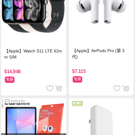
【Apple】AirPods Pro (第 3
【Apple】Watch S11 LTE 42m
代)
m S/M
$7,115
$14,946
免運
免運