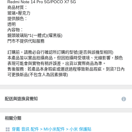
Redmi Note 14 Pro 5G/POCO X7 5G
商品材質：
玻璃+壓克力
提供顏色：
透明
內容物：
鏡頭玻璃貼*1(一體式)(曜黑版)
門市不提供代貼服務
訂購前，請務必自行確認所訂購的型號(是否與該機型相同)
本產品皆以實品拍攝商品，但因拍攝時受環境、光線影響，顏色
表現可能會與實物有稍許誤差，出貨以實際商品為準。
售後服務 : 若產品本身瑕疵或運送過程導致新品瑕疵，到貨7日內
可更換新品(不包含人為因素損壞)
配送與退換貨需知
相關分類
穿戴 音訊 配件
>
MI小米配件
>
小米 保護貼