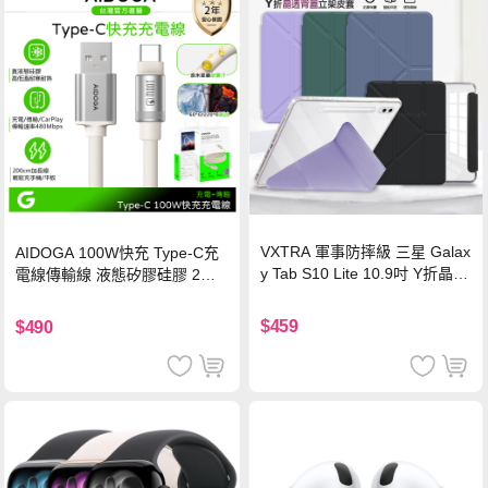
VXTRA 軍事防摔級 三星 Galax
AIDOGA 100W快充 Type-C充
y Tab S10 Lite 10.9吋 Y折晶透
電線傳輸線 液態矽膠硅膠 2M
背蓋立架皮套 含筆槽(經典黑)
支援iPhone17/安卓/手機/平板
$459
$490