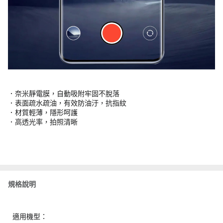
．奈米靜電膜，自動吸附牢固不脫落
．表面疏水疏油，有效防油汙，抗指紋
．材質輕薄，隱形呵護
．高透光率，拍照清晰
規格說明
適用機型：