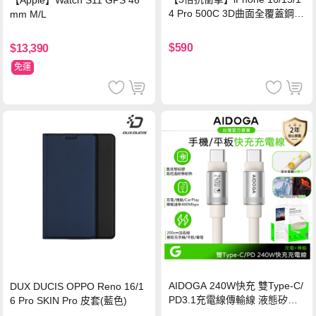
【Apple】Watch S11 GPS 46
4 Pro 500C 3D曲面全覆蓋鋼化
mm M/L
玻璃貼 0.5mm極窄邊框 防指紋
保護貼
$590
$13,390
免運
AIDOGA 240W快充 雙Type-C/
DUX DUCIS OPPO Reno 16/1
PD3.1充電線傳輸線 液態矽膠
6 Pro SKIN Pro 皮套(藍色)
硅膠 2M 支援iPhone17/安卓/手