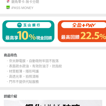
銀角零卡-無卡分期
iPASS MONEY
商品特色
．奈米靜電膜，自動吸附牢固不脫落
．表面疏水疏油，有效防油汙，抗指紋
．材質輕薄，隱形呵護
．高透光率，拍照清晰
．門市不提供代貼服務
詳細介紹