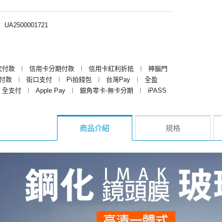
︱
UA2500001721
次付款
︱
信用卡分期付款
︱
信用卡紅利折抵
︱
神腦門
y付款
︱
街口支付
︱
Pi拍錢包
︱
台灣Pay
︱
全盈
全支付
︱
Apple Pay
︱
銀角零卡-無卡分期
︱
iPASS
商品介紹
規格