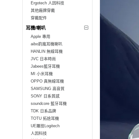
Ergotech 人因科技
其他廠牌穿戴
穿戴配件
耳機/喇叭
Apple 專用
aibo鈞嵐耳機喇叭
HANLIN 無線耳機
JVC 日本時尚
Jabees藍牙耳機
MI 小米耳機
OPPO 真無線耳機
SAMSUNG 高音質
SONY 日系質感
soundcore 藍牙耳機
TDK 日系品牌
TOTU 拓途耳機
UE羅技Logitech
人因科技