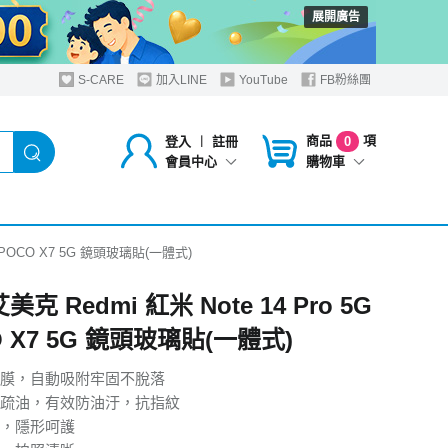
展開廣告
S-CARE
加入LINE
YouTube
FB粉絲團
商品
項
登入
︱
註冊
0
購物車
會員中心
5G /POCO X7 5G 鏡頭玻璃貼(一體式)
艾美克 Redmi 紅米 Note 14 Pro 5G
O X7 5G 鏡頭玻璃貼(一體式)
膜，自動吸附牢固不脫落
疏油，有效防油汙，抗指紋
，隱形呵護