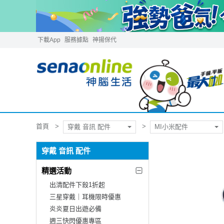
下載App
服務據點
神揚保代
首頁
穿戴 音訊 配件
MI小米配件
穿戴 音訊 配件
精選活動
出清配件下殺1折起
三星穿戴｜耳機限時優惠
炎炎夏日出遊必備
週三快閃優惠專區