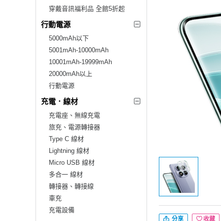
穿戴音訊福利品 全館5折起
行動電源
5000mAh以下
5001mAh-10000mAh
10001mAh-19999mAh
20000mAh以上
行動電源
充電．線材
充電座、無線充電
旅充、電源轉接器
Type C 線材
Lightning 線材
Micro USB 線材
多合一 線材
轉接器、轉接線
車充
充電設備
分享
收藏