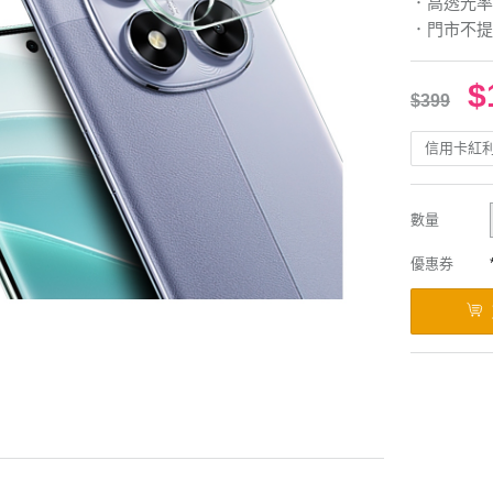
．高透光率
．門市不提
$
$399
信用卡紅
數量
優惠券