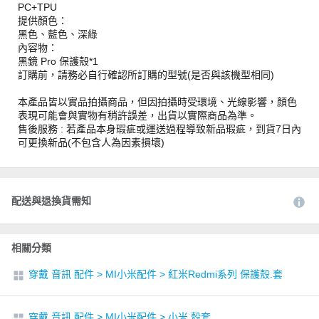
PC+TPU
提供顏色：
黑色、藍色、深綠
內容物：
黑鏡 Pro 保護殼*1
訂購前，請務必自行確認所訂購的型號(是否與該機型相同)
本產品皆以實品拍攝商品，但因拍攝時受環境、光線影響，顏色
表現可能會與實物有稍許誤差，出貨以實際商品為準。
售後服務 : 若產品本身瑕疵或運送過程導致新品瑕疵，到貨7日內
可更換新品(不包含人為因素損壞)
配送與退換貨需知
相關分類
穿戴 音訊 配件
>
MI小米配件
>
紅米Redmi系列 保護殼.套
穿戴 音訊 配件
>
MI小米配件
>
小米 殼套