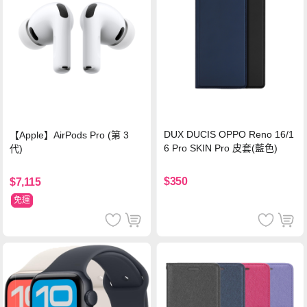
DUX DUCIS OPPO Reno 16/1
【Apple】AirPods Pro (第 3
6 Pro SKIN Pro 皮套(藍色)
代)
$350
$7,115
免運