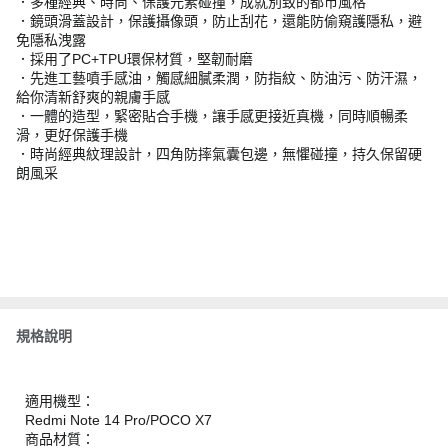
．多種經典、時尚、保護元素碰撞，成就別致的都市風格
．鏡頭滑蓋設計，保護攝像頭，防止刮花，還能防偷窺護隱私，避
免隱私洩露
．採用了PC+TPU環保材質，堅韌耐磨
．先進工藝噴手感油，觸感細膩柔潤，防指紋、防油污、防汗濕，
給你清新舒爽的親膚手感
．一體的造型，緊密貼合手機，讓手感更接近真機，同時順暢柔
滑，更好保護手機
．時尚經典紋理設計，四角防摔氣囊包邊，無懼碰撞，持久保留硬
朗風采
規格說明
適用機型：
Redmi Note 14 Pro/POCO X7
商品材質：