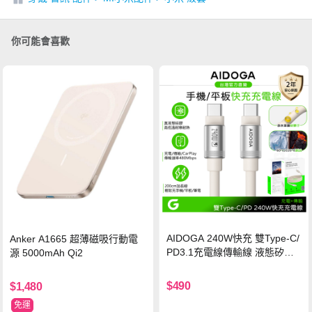
你可能會喜歡
AIDOGA 240W快充 雙Type-C/
Anker A1665 超薄磁吸行動電
PD3.1充電線傳輸線 液態矽膠
源 5000mAh Qi2
硅膠 2M 支援iPhone17/安卓/手
機/平板/筆電
$490
$1,480
免運