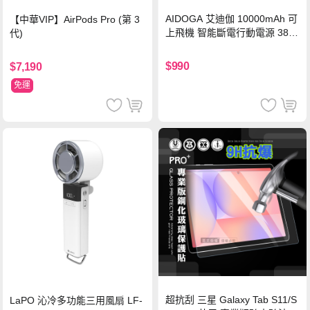
AIDOGA 艾迪伽 10000mAh 可
【中華VIP】AirPods Pro (第 3
上飛機 智能斷電行動電源 38.5
代)
Wh PD雙向快充充電線 鈦銀 台
灣BSMI/中國CCC/歐美CE/FCC
$990
$7,190
認證
免運
超抗刮 三星 Galaxy Tab S11/S
LaPO 沁冷多功能三用風扇 LF-