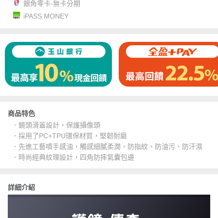
銀角零卡-無卡分期
iPASS MONEY
商品特色
．鏡頭滑蓋設計，保護攝像頭
．採用了PC+TPU環保材質，堅韌耐磨
．先進工藝噴手感油，觸感細膩柔潤，防指紋、防油污、防汗濕
．時尚經典紋理設計，四角防摔氣囊包邊
詳細介紹