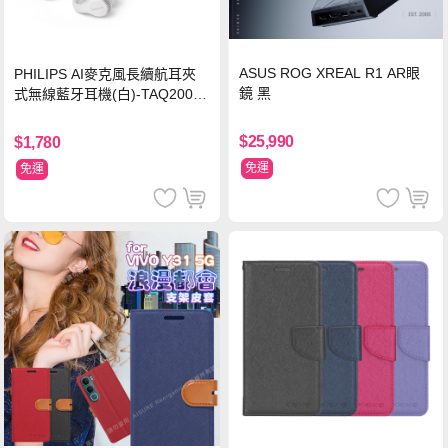
ASUS ROG XREAL R1 AR眼
PHILIPS AI麥克風長續航耳夾
鏡 黑
式無線藍牙耳機(白)-TAQ2000
WT
$25,990
$1,780
免運
免運