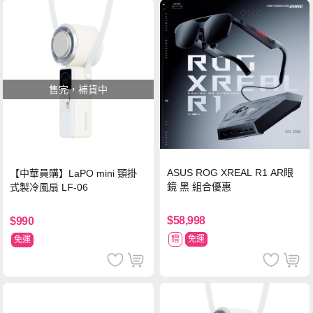
售完，補貨中
ASUS ROG XREAL R1 AR眼
【中華員購】LaPO mini 頸掛
鏡 黑 組合優惠
式製冷風扇 LF-06
$58,998
$990
贈
免運
免運