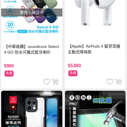
售完，補貨中
【Apple】AirPods 4 藍芽耳機
【中華員購】soundcore Select
主動式降噪款
4 GO 防水可攜式藍牙喇叭
$5,690
$990
免運
免運