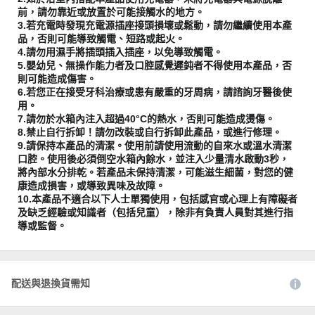
前，請勿靠近或放置於可能接觸水的地方。
3.若充電時發現充電源插座接頭損壞或鬆動，請勿繼續使用本產
品，否則可能導致觸電、短路或起火。
4.請勿用濕手將插頭插入插座，以免導致觸電。
5.嬰幼兒、無操作能力者及口腔感覺遲鈍者不得使用本產品，否
則可能造成傷害。
6.若您正在接受牙科治療或患有嚴重的牙周病，請諮詢牙醫後使
用。
7.請勿於水箱內注入超過40°C的熱水，否則可能造成燙傷。
8.禁止自行拆卸！請勿改裝或自行拆卸此產品，或進行修理。
9.請保持本產品的清潔。使用前請使用流動的自來水或溫水清潔
口腔。使用後必須倒空水箱內餘水，並注入少量清水啟動3秒，
將內部水分排乾。若產品未保持清潔，可能滋生細菌，對您的健
康造成損害，或導致異味及故障。
10.本產品不適合以下人士單獨使用，包括感官或心理上有障礙者
及缺乏經驗或知識者（包括兒童），除非有負責人員對其進行指
導或監督。
配送與退換貨需知