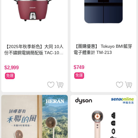
【團購優惠】 Tokuyo BMI藍芽
【2025年秋季新色】大同 10人
電子體重計 TM-213
份不鏽鋼電鍋簡配版 TAC-10L-
MCRL 莓果紅
$749
$2,999
免運
免運