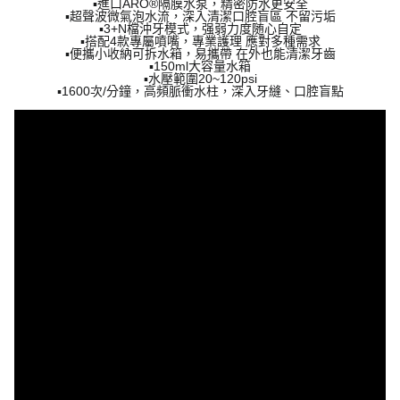
▪進口ARO®隔膜水泵，精密防水更安全
▪超聲波微氣泡水流，深入清潔口腔盲區 不留污垢
▪3+N檔沖牙模式，强弱力度随心自定
▪搭配4款專屬噴嘴，專業護理 應對多種需求
▪便攜小收納可拆水箱，易攜帶 在外也能清潔牙齒
▪150ml大容量水箱
▪水壓範圍20~120psi
▪1600次/分鐘，高頻脈衝水柱，深入牙縫、口腔盲點