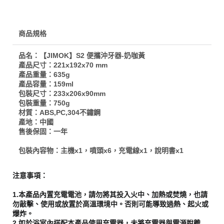
商品規格
品名：【JIMOK】S2 便攜沖牙器-奶咖黃
產品尺寸：221x192x70 mm
產品重量：635g
產品容量：159ml
包裝尺寸：233x206x90mm
包裝重量：750g
材質：ABS,PC,304不鏽鋼
產地：中國
售後保固：一年
包裝內容物：主機x1，噴頭x6，充電線x1，說明書x1
注意事項：
1.本產品內置充電電池，請勿將其投入火中、加熱或焚燒，也請
勿敲擊、使用或放置於高溫環境中。否則可能導致過熱、起火或
爆炸。
2.如於浴室內搭配本產品使用充電器，未將充電器與電源脫離