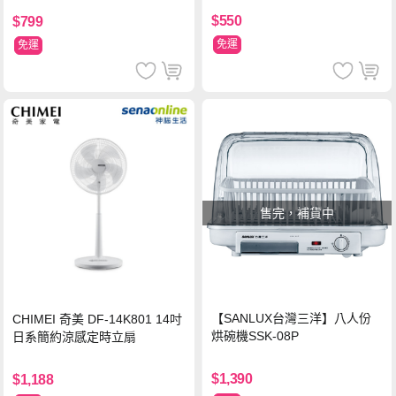
$550
$799
免運
免運
售完，補貨中
【SANLUX台灣三洋】八人份
CHIMEI 奇美 DF-14K801 14吋
烘碗機SSK-08P
日系簡約涼感定時立扇
$1,390
$1,188