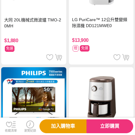
LG PuriCare™ 12公升雙變頻
大同 20L機械式微波爐 TMO-2
除濕機 DD121MWE0
0MH
$13,900
$1,880
贈
免運
免運
加入購物車
立即購買
收藏清單
瀏覽紀錄