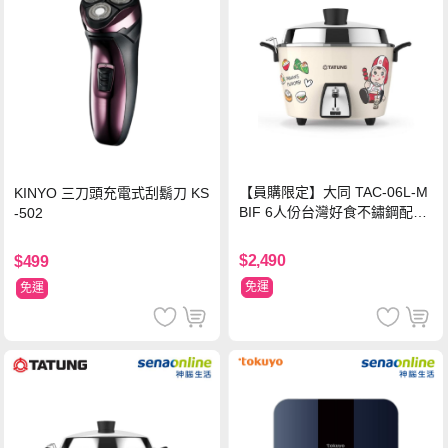
【員購限定】大同 TAC-06L-M
KINYO 三刀頭充電式刮鬍刀 KS
BIF 6人份台灣好食不鏽鋼配件
-502
電鍋
$2,490
$499
免運
免運