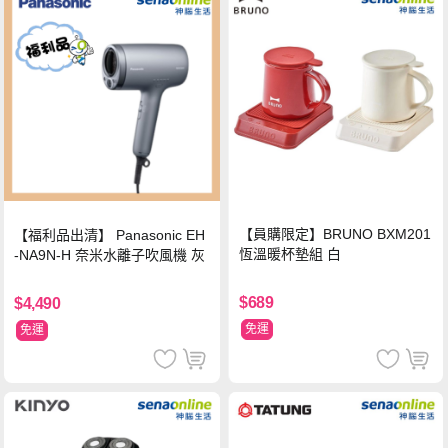
【員購限定】BRUNO BXM201
【福利品出清】 Panasonic EH
恆溫暖杯墊組 白
-NA9N-H 奈米水離子吹風機 灰
$689
$4,490
免運
免運