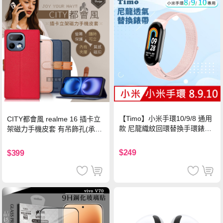
【Timo】小米手環10/9/8 通用
CITY都會風 realme 16 插卡立
款 尼龍織紋回環替換手環錶帶-
架磁力手機皮套 有吊飾孔(承諾
珍珠粉
黑)
$249
$399