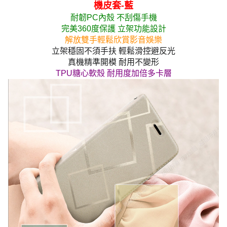
機皮套-藍
耐韌PC內殼 不刮傷手機
完美360度保護 立架功能設計
解放雙手輕鬆欣賞影音娛樂
立架穩固不須手扶 輕鬆滑控避反光
真機精準開模 耐用不變形
TPU糖心軟殼 耐用度加倍多卡層