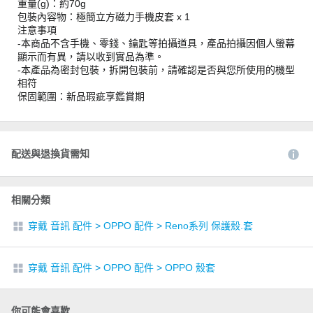
重量(g)：約70g
包裝內容物：極簡立方磁力手機皮套 x 1
注意事項
-本商品不含手機、零錢、鑰匙等拍攝道具，產品拍攝因個人螢幕
顯示而有異，請以收到實品為準。
-本產品為密封包裝，拆開包裝前，請確認是否與您所使用的機型
相符
保固範圍：新品瑕疵享鑑賞期
配送與退換貨需知
相關分類
穿戴 音訊 配件
>
OPPO 配件
>
Reno系列 保護殼.套
穿戴 音訊 配件
>
OPPO 配件
>
OPPO 殼套
你可能會喜歡