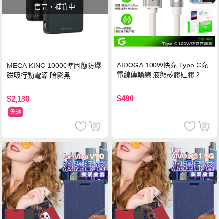
售完，補貨中
AIDOGA 100W快充 Type-C充
MEGA KING 10000準固態防爆
電線傳輸線 液態矽膠硅膠 2M
磁吸行動電源 暗影黑
支援iPhone17/安卓/手機/平板
$490
$2,180
免運