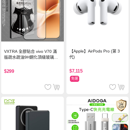
【Apple】AirPods Pro (第 3
VXTRA 全膠貼合 vivo V70 滿
代)
版疏水疏油9H鋼化頂級玻璃貼
保護貼(黑)
$7,115
$299
免運