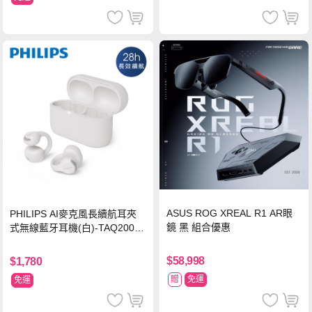
ASUS ROG XREAL R1 AR眼
PHILIPS AI麥克風長續航耳夾
鏡 黑 組合優惠
式無線藍牙耳機(白)-TAQ2000
WT
$58,998
$1,780
贈
免運
免運