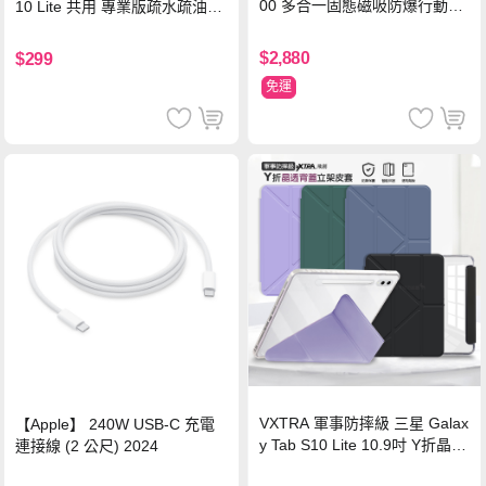
00 多合一固態磁吸防爆行動電
10 Lite 共用 專業版疏水疏油9H
源 冰曜白
鋼化玻璃膜 平板玻璃貼
$2,880
$299
免運
VXTRA 軍事防摔級 三星 Galax
【Apple】 240W USB-C 充電
y Tab S10 Lite 10.9吋 Y折晶透
連接線 (2 公尺) 2024
背蓋立架皮套 含筆槽(經典黑)