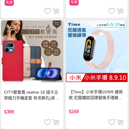
免運
免運
【Timo】小米手環10/9/8 通用
CITY都會風 realme 16 插卡立
款 尼龍織紋回環替換手環錶帶-
架磁力手機皮套 有吊飾孔(承諾
珍珠粉
黑)
$249
$399