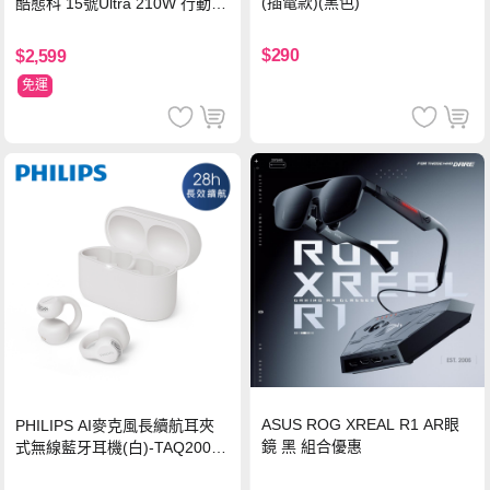
(插電款)(黑色)
酷態科 15號Ultra 210W 行動電
源 20000mAh (PB200U) -灰色
$290
$2,599
免運
ASUS ROG XREAL R1 AR眼
PHILIPS AI麥克風長續航耳夾
鏡 黑 組合優惠
式無線藍牙耳機(白)-TAQ2000
WT