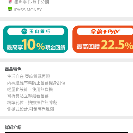
銀角零卡-無卡分期
iPASS MONEY
商品特色
生活自在 亞麻質感再現
內襯纖維布料防止螢幕機身刮傷
輕量化設計，使用無負擔
可折疊站立輕鬆看螢幕
精準孔位，拍照操作無障礙
側掀式設計,引領時尚風潮
詳細介紹