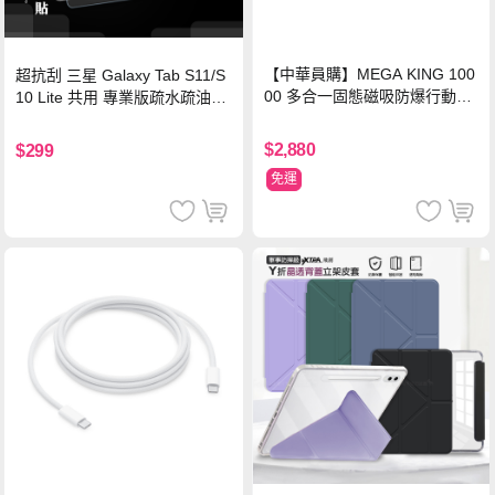
【中華員購】MEGA KING 100
超抗刮 三星 Galaxy Tab S11/S
00 多合一固態磁吸防爆行動電
10 Lite 共用 專業版疏水疏油9H
源 冰曜白
鋼化玻璃膜 平板玻璃貼
$2,880
$299
免運