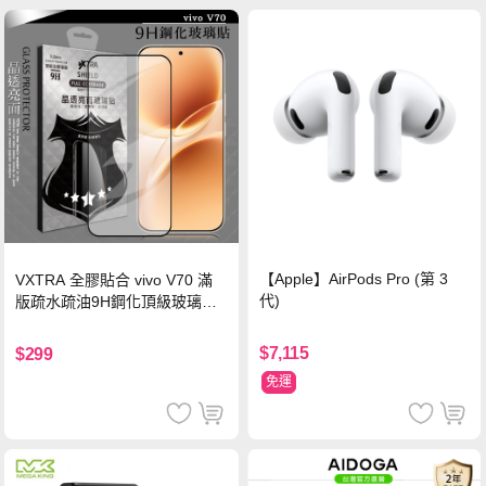
【Apple】AirPods Pro (第 3
VXTRA 全膠貼合 vivo V70 滿
代)
版疏水疏油9H鋼化頂級玻璃貼
保護貼(黑)
$7,115
$299
免運