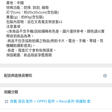
產地：中國
特殊功能：防摔, 防刮, 磁吸
尺寸(cm)：約20x10x1cm(含包裝)
重量(g)：約80g(含包裝)
包裝內容物：自在文青風支架皮套x1
注意事項
-(本商品不含手機)因拍攝略有色差，圖片僅供參考，顏色請以實
際收到商品為準。
-商品不包含協助拍攝之物品(例如卡片、電池、手機、零錢、耳
機輔助攝影道具)。
-長度、寬度尺寸會有些微誤差。
保固範圍：新品瑕疵享鑑賞期
配送與退換貨需知
相關分類
穿戴 音訊 配件
>
OPPO 配件
>
Reno系列 保護殼.套