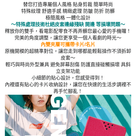
替您打造專屬個人風格 貼身剪裁 簡單時尚
特殊紋理 舒適手感 精緻處理 防皺 防折 防髒
極簡風格 一體化設計
～特殊處理技術杜絕皮套邊緣殘缺 開邊 等損壞問題～
釋放你的雙手，看電影配零食不再弄髒您最心愛的手機囉！
完美的角度調整，讓您更享受一個人看劇的時光～
內雙夾層可攜帶卡片/名片
原機開模的超精準對位，讓您走到哪都能輕鬆操作不須拆卸
皮套～
輕巧與時尚外型兼具 避免屏幕刮傷 防護直接碰觸損壞 具斜
立支架功能
小細節的貼心設計，您感受得到！
內裡還有貼心的卡片收納設計，讓您在快速的生活步調裡不
再手忙腳亂！