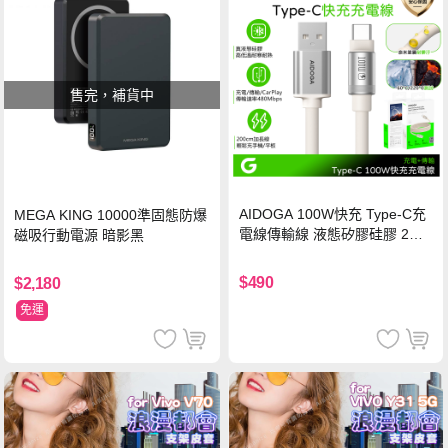
售完，補貨中
AIDOGA 100W快充 Type-C充
MEGA KING 10000準固態防爆
電線傳輸線 液態矽膠硅膠 2M
磁吸行動電源 暗影黑
支援iPhone17/安卓/手機/平板
$490
$2,180
免運