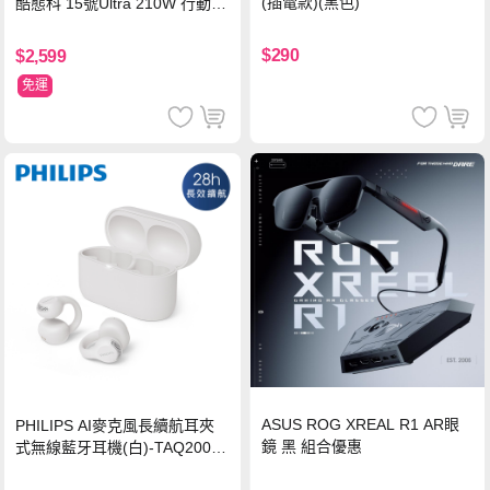
(插電款)(黑色)
酷態科 15號Ultra 210W 行動電
源 20000mAh (PB200U) -灰色
$290
$2,599
免運
ASUS ROG XREAL R1 AR眼
PHILIPS AI麥克風長續航耳夾
鏡 黑 組合優惠
式無線藍牙耳機(白)-TAQ2000
WT