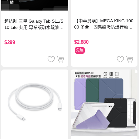
【中華員購】MEGA KING 100
超抗刮 三星 Galaxy Tab S11/S
00 多合一固態磁吸防爆行動電
10 Lite 共用 專業版疏水疏油9H
源 冰曜白
鋼化玻璃膜 平板玻璃貼
$2,880
$299
免運