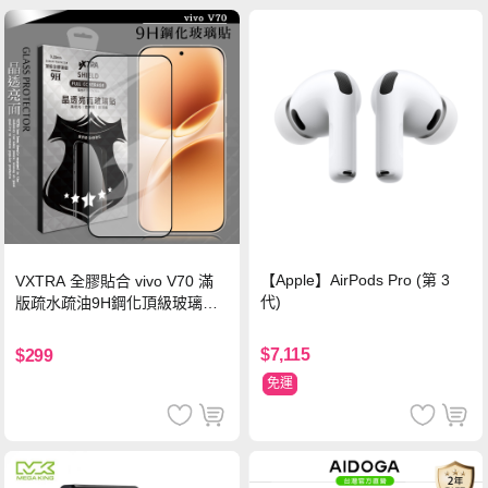
【Apple】AirPods Pro (第 3
VXTRA 全膠貼合 vivo V70 滿
代)
版疏水疏油9H鋼化頂級玻璃貼
保護貼(黑)
$7,115
$299
免運