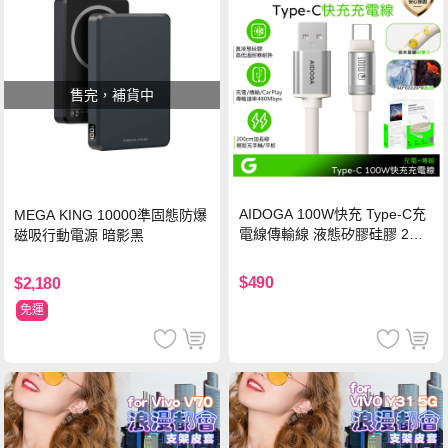
售完，補貨中
AIDOGA 100W快充 Type-C充
MEGA KING 10000準固態防爆
電線傳輸線 液態矽膠硅膠 2M
磁吸行動電源 暗影黑
支援iPhone17/安卓/手機/平板
$490
$2,180
免運