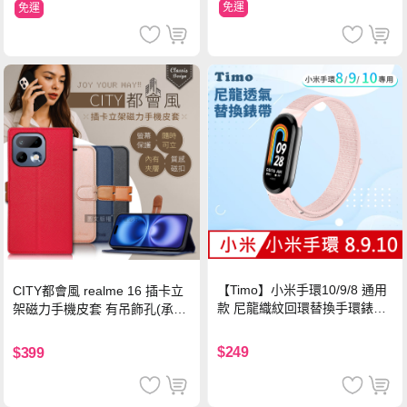
免運
免運
【Timo】小米手環10/9/8 通用
CITY都會風 realme 16 插卡立
款 尼龍織紋回環替換手環錶帶-
架磁力手機皮套 有吊飾孔(承諾
珍珠粉
黑)
$249
$399