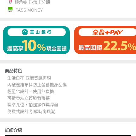
銀角零卡-無卡分期
iPASS MONEY
商品特色
生活自在 亞麻質感再現
內襯纖維布料防止螢幕機身刮傷
輕量化設計，使用無負擔
可折疊站立輕鬆看螢幕
精準孔位，拍照操作無障礙
側掀式設計,引領時尚風潮
詳細介紹