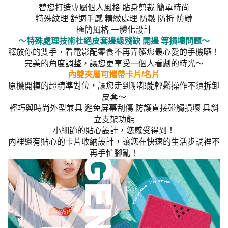
替您打造專屬個人風格 貼身剪裁 簡單時尚
特殊紋理 舒適手感 精緻處理 防皺 防折 防髒
極簡風格 一體化設計
～特殊處理技術杜絕皮套邊緣殘缺 開邊 等損壞問題～
釋放你的雙手，看電影配零食不再弄髒您最心愛的手機囉！
完美的角度調整，讓您更享受一個人看劇的時光～
內雙夾層可攜帶卡片/名片
原機開模的超精準對位，讓您走到哪都能輕鬆操作不須拆卸
皮套～
輕巧與時尚外型兼具 避免屏幕刮傷 防護直接碰觸損壞 具斜
立支架功能
小細節的貼心設計，您感受得到！
內裡還有貼心的卡片收納設計，讓您在快速的生活步調裡不
再手忙腳亂！