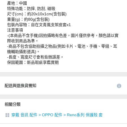
產地：中國
特殊功能：防摔, 防刮, 磁吸
尺寸(cm)：約20x10x1cm(含包裝)
重量(g)：約80g(含包裝)
包裝內容物：自在文青風支架皮套x1
注意事項
-(本商品不含手機)因拍攝略有色差，圖片僅供參考，顏色請以實
際收到商品為準。
-商品不包含協助拍攝之物品(例如卡片、電池、手機、零錢、耳
機輔助攝影道具)。
-長度、寬度尺寸會有些微誤差。
保固範圍：新品瑕疵享鑑賞期
配送與退換貨需知
相關分類
穿戴 音訊 配件
>
OPPO 配件
>
Reno系列 保護殼.套