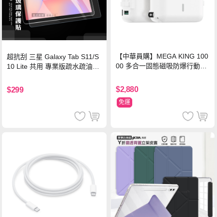
【中華員購】MEGA KING 100
超抗刮 三星 Galaxy Tab S11/S
00 多合一固態磁吸防爆行動電
10 Lite 共用 專業版疏水疏油9H
源 冰曜白
鋼化玻璃膜 平板玻璃貼
$2,880
$299
免運