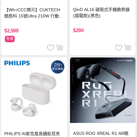
QinD AL16 磁吸式手機散熱器
【Wh+CCC標示】CUKTECH
(插電款)(黑色)
酷態科 15號Ultra 210W 行動電
源 20000mAh (PB200U) -灰色
$290
$2,599
免運
ASUS ROG XREAL R1 AR眼
PHILIPS AI麥克風長續航耳夾