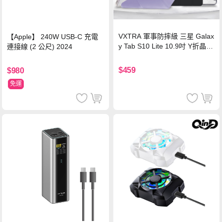
VXTRA 軍事防摔級 三星 Galax
【Apple】 240W USB-C 充電
y Tab S10 Lite 10.9吋 Y折晶透
連接線 (2 公尺) 2024
背蓋立架皮套 含筆槽(經典黑)
$459
$980
免運