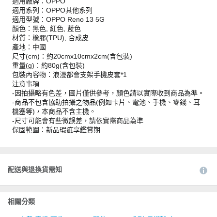
適用廠牌：OPPO
適用系列：OPPO其他系列
適用型號：OPPO Reno 13 5G
顏色：黑色, 紅色, 藍色
材質：橡膠(TPU), 合成皮
產地：中國
尺寸(cm)：約20cmx10cmx2cm(含包裝)
重量(g)：約80g(含包裝)
包裝內容物：浪漫都會支架手機皮套*1
注意事項
-因拍攝略有色差，圖片僅供參考，顏色請以實際收到商品為準。
-商品不包含協助拍攝之物品(例如卡片、電池、手機、零錢、耳
機塞等)，本商品不含主機。
-尺寸可能會有些微誤差，請依實際商品為準
保固範圍：新品瑕疵享鑑賞期
配送與退換貨需知
相關分類