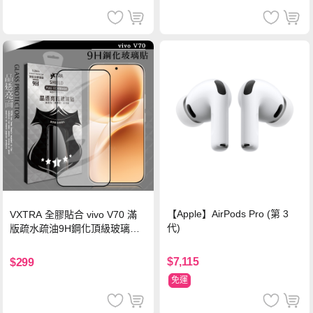
【Apple】AirPods Pro (第 3
VXTRA 全膠貼合 vivo V70 滿
代)
版疏水疏油9H鋼化頂級玻璃貼
保護貼(黑)
$7,115
$299
免運