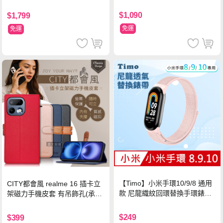
$1,090
$1,799
免運
免運
【Timo】小米手環10/9/8 通用
CITY都會風 realme 16 插卡立
款 尼龍織紋回環替換手環錶帶-
架磁力手機皮套 有吊飾孔(承諾
珍珠粉
黑)
$249
$399