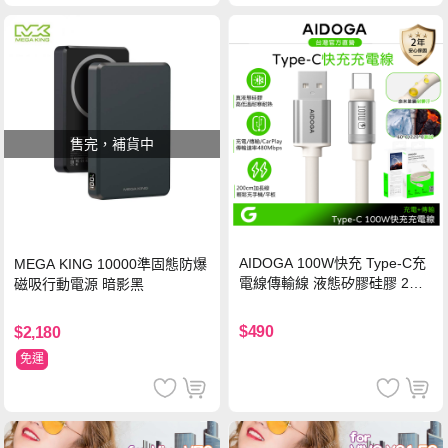
售完，補貨中
AIDOGA 100W快充 Type-C充
MEGA KING 10000準固態防爆
電線傳輸線 液態矽膠硅膠 2M
磁吸行動電源 暗影黑
支援iPhone17/安卓/手機/平板
$490
$2,180
免運