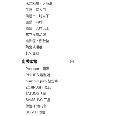
水冷箱扇．大廈扇
手持．個人用
風扇十二吋以下
風扇十四吋
風扇十六吋以上
其它風扇品牌
電熱毯．熱敷墊
陶瓷式暖器
其它暖器
廚房家電
Panasonic 國際
PHILIPS 飛利浦
bianco di puro 彼安特
ZOJIRUSHI 象印
TATUNG 大同
SAMSUNG 三星
保溫杯/隨行杯
BOSCH 博世