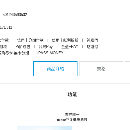
︱
501243593532
17E311
次付款
︱
信用卡分期付款
︱
信用卡紅利折抵
︱
神腦門
y付款
︱
Pi拍錢包
︱
台灣Pay
︱
全盈+PAY
︱
悠遊付
銀角零卡-無卡分期
︱
iPASS MONEY
商品介紹
規格