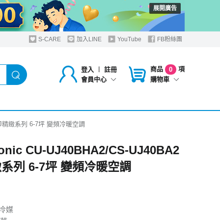
展開廣告
S-CARE
加入LINE
YouTube
FB粉絲團
商品
項
登入
︱
註冊
0
購物車
會員中心
A2 UJ精緻系列 6-7坪 變頻冷暖空調
onic CU-UJ40BHA2/CS-UJ40BA2
緻系列 6-7坪 變頻冷暖空調
保冷媒