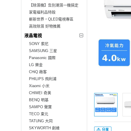
【除濕機】告別潮濕一機搞定
家電福利品特殺
嶄新世界，QLED電視專區
高效除濕 好物推薦
液晶電視
SONY 索尼
SAMSUNG 三星
Panasonic 國際
LG 樂金
CHiQ 啟客
PHILIPS 飛利浦
Xiaomi 小米
CHIMEI 奇美
BENQ 明基
SAMPO 聲寶
TECO 東元
TATUNG 大同
SKYWORTH 創維
分享