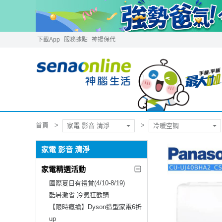
下載App
服務據點
神揚保代
首頁
家電 影音 清淨
冷暖空調
家電 影音 清淨
家電精選活動
國際夏日有禮賞(4/10-8/19)
酷暑激省 冷氣狂歡購
【限時瘋搶】Dyson造型家電6折
up