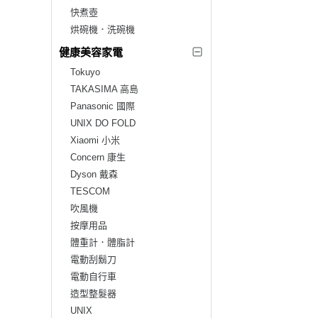
快煮壺
烘碗機．洗碗機
健康美容家電
Tokuyo
TAKASIMA 高島
Panasonic 國際
UNIX DO FOLD
Xiaomi 小米
Concern 康生
Dyson 戴森
TESCOM
吹風機
按摩用品
體重計．體脂計
電動刮鬍刀
電動自行車
造型整髮器
UNIX