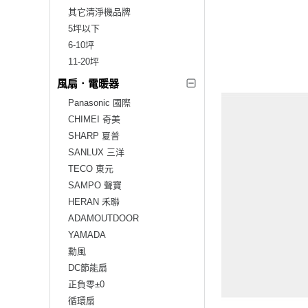
其它清淨機品牌
5坪以下
6-10坪
11-20坪
風扇．電暖器
Panasonic 國際
CHIMEI 奇美
SHARP 夏普
SANLUX 三洋
TECO 東元
SAMPO 聲寶
HERAN 禾聯
ADAMOUTDOOR
YAMADA
勳風
DC節能扇
正負零±0
循環扇