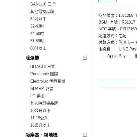
SANLUX 三洋
其他電視品牌
商品編號：1371259
32吋以下
BSMI 字號：R31017
32-43吋
NCC 字號：CI312160
44-50吋
配送方式：宅配
51-59吋
付款方式：信用卡一
60吋以上
市繳費
︱
LINE Pa
︱
Apple Pay
︱
除濕機
HITACHI 日立
Panasonic 國際
Electrolux 伊萊克斯
SHARP 夏普
LG 樂金
其它除濕機品牌
10公升以下
11-15公升
16公升以上
吸塵器．掃地機