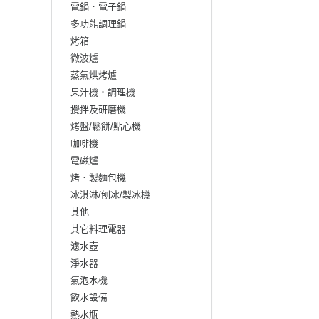
電鍋．電子鍋
多功能調理鍋
烤箱
微波爐
蒸氣烘烤爐
果汁機．調理機
攪拌及研磨機
烤盤/鬆餅/點心機
咖啡機
電磁爐
烤．製麵包機
冰淇淋/刨冰/製冰機
其他
其它料理電器
濾水壺
淨水器
氣泡水機
飲水設備
熱水瓶