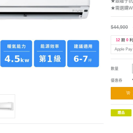
★銀離子抗
★需選購WI
$44,900
12
期
0
Apple Pay
數量
優惠券
贈品