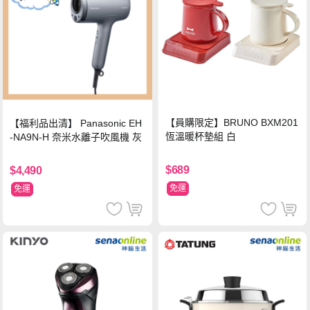
【員購限定】BRUNO BXM201
【福利品出清】 Panasonic EH
恆溫暖杯墊組 白
-NA9N-H 奈米水離子吹風機 灰
$689
$4,490
免運
免運