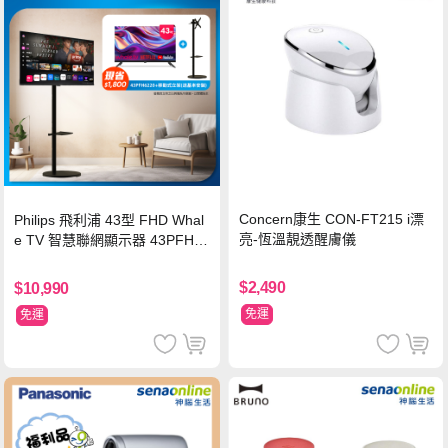
Concern康生 CON-FT215 i漂
Philips 飛利浦 43型 FHD Whal
亮-恆溫靚透醒膚儀
e TV 智慧聯網顯示器 43PFH6
220 ★立架組合(含立架安裝)
$2,490
$10,990
免運
免運