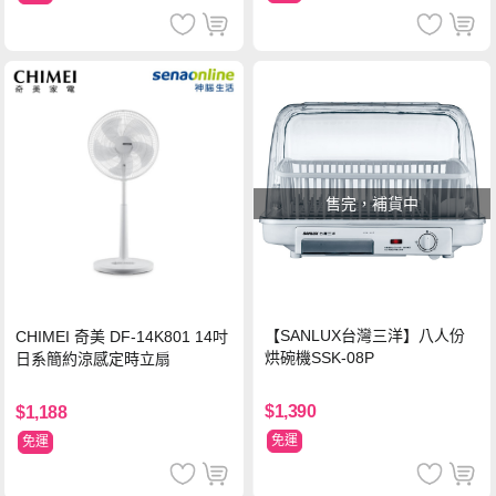
售完，補貨中
【SANLUX台灣三洋】八人份
CHIMEI 奇美 DF-14K801 14吋
烘碗機SSK-08P
日系簡約涼感定時立扇
$1,390
$1,188
免運
免運