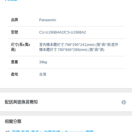
品牌
Panasonic
型號
CU-UJ36BHA2/CS-UJ36BA2
尺寸(長x寬x
室內機本體尺寸:798*295*241(mm) (寬*高*深)室外
高)
機本體尺寸:780*666*289(mm) (寬*高*深)
重量
39kg
產地
台灣
配送與退換貨需知
相關分類