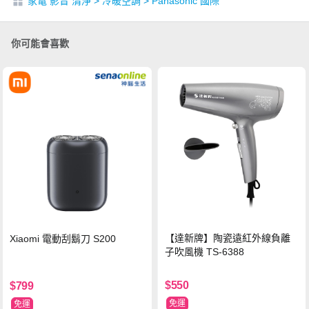
家電 影音 清淨
>
冷暖空調
>
Panasonic 國際
你可能會喜歡
【達新牌】陶瓷遠紅外線負離
Xiaomi 電動刮鬍刀 S200
子吹風機 TS-6388
$550
$799
免運
免運