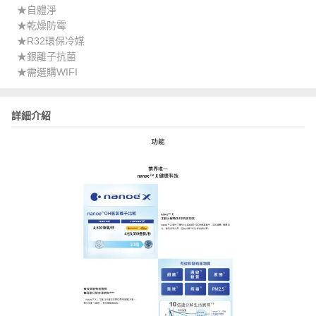
★自體淨
★乾燥防霉
★R32環保冷媒
★銀離子抗菌
★需選購WIFI
詳細介紹