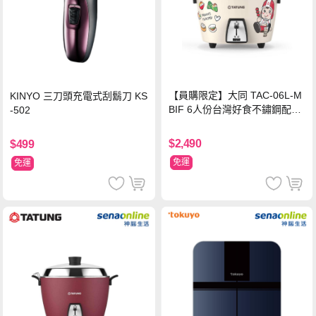
【員購限定】大同 TAC-06L-M
KINYO 三刀頭充電式刮鬍刀 KS
BIF 6人份台灣好食不鏽鋼配件
-502
電鍋
$2,490
$499
免運
免運