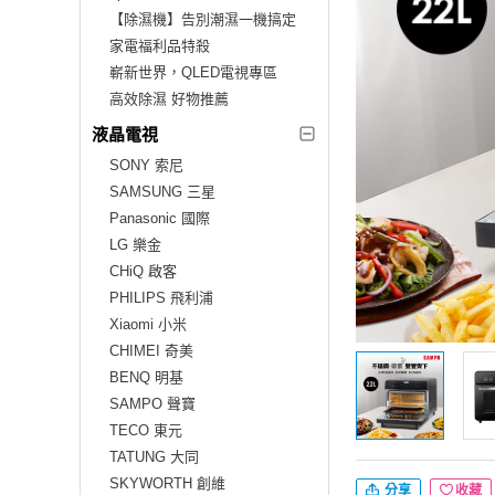
【除濕機】告別潮濕一機搞定
家電福利品特殺
嶄新世界，QLED電視專區
高效除濕 好物推薦
液晶電視
SONY 索尼
SAMSUNG 三星
Panasonic 國際
LG 樂金
CHiQ 啟客
PHILIPS 飛利浦
Xiaomi 小米
CHIMEI 奇美
BENQ 明基
SAMPO 聲寶
TECO 東元
TATUNG 大同
SKYWORTH 創維
分享
收藏