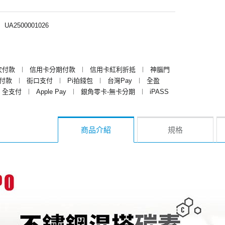
︱
UA2500001026
次付款
︱
信用卡分期付款
︱
信用卡紅利折抵
︱
神腦門
y付款
︱
街口支付
︱
Pi拍錢包
︱
台灣Pay
︱
全盈
全支付
︱
Apple Pay
︱
銀角零卡-無卡分期
︱
iPASS
商品介紹
規格