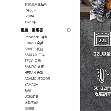
其它清淨機品牌
5坪以下
6-10坪
11-20坪
風扇．電暖器
Panasonic 國際
CHIMEI 奇美
SHARP 夏普
SANLUX 三洋
TECO 東元
SAMPO 聲寶
HERAN 禾聯
ADAMOUTDOOR
YAMADA
勳風
DC節能扇
正負零±0
循環扇