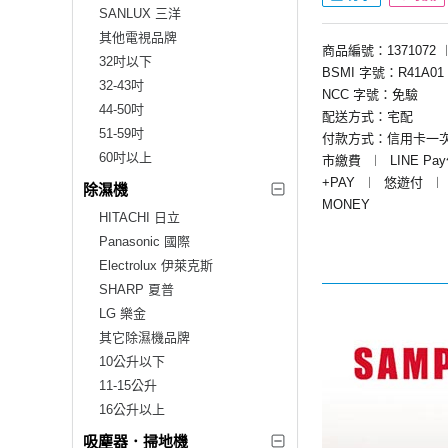
SANLUX 三洋
其他電視品牌
商品編號：1371072
32吋以下
BSMI 字號：R41A01
32-43吋
NCC 字號：免驗
44-50吋
配送方式：宅配
51-59吋
付款方式：信用卡一
60吋以上
市繳費
︱
LINE Pa
+PAY
︱
悠遊付
︱
除濕機
MONEY
HITACHI 日立
Panasonic 國際
Electrolux 伊萊克斯
SHARP 夏普
LG 樂金
其它除濕機品牌
10公升以下
11-15公升
16公升以上
吸塵器．掃地機