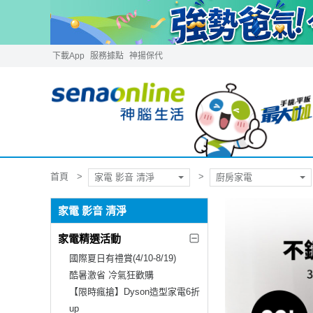
下載App
服務據點
神揚保代
首頁
家電 影音 清淨
廚房家電
家電 影音 清淨
家電精選活動
國際夏日有禮賞(4/10-8/19)
酷暑激省 冷氣狂歡購
【限時瘋搶】Dyson造型家電6折
up