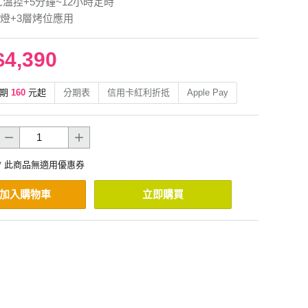
0℃溫控+5分鐘~12小時定時
燈+3層烤位應用
$4,390
期
160
元起
分期表
信用卡紅利折抵
Apple Pay
* 此商品無適用優惠券
加入購物車
立即購買