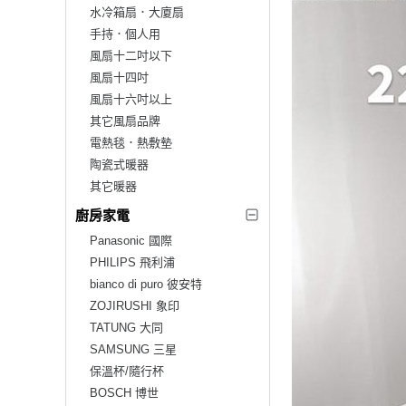
水冷箱扇．大廈扇
手持．個人用
風扇十二吋以下
風扇十四吋
風扇十六吋以上
其它風扇品牌
電熱毯．熱敷墊
陶瓷式暖器
其它暖器
廚房家電
Panasonic 國際
PHILIPS 飛利浦
bianco di puro 彼安特
ZOJIRUSHI 象印
TATUNG 大同
SAMSUNG 三星
保溫杯/隨行杯
BOSCH 博世