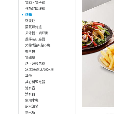
電鍋．電子鍋
多功能調理鍋
烤箱
微波爐
蒸氣烘烤爐
果汁機．調理機
攪拌及研磨機
烤盤/鬆餅/點心機
咖啡機
電磁爐
烤．製麵包機
冰淇淋/刨冰/製冰機
其他
其它料理電器
濾水壺
淨水器
氣泡水機
飲水設備
熱水瓶