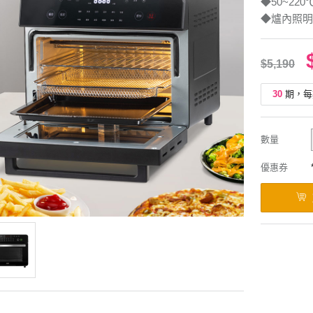
◆50~22
◆爐內照明
$5,190
30
期，每
數量
優惠券