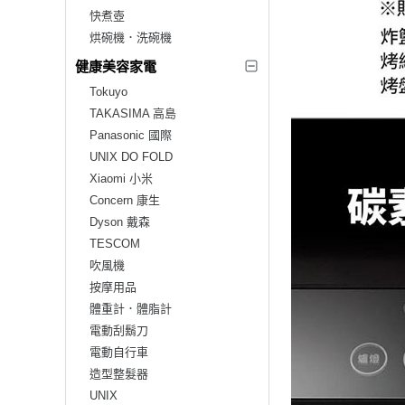
快煮壺
烘碗機．洗碗機
健康美容家電
Tokuyo
TAKASIMA 高島
Panasonic 國際
UNIX DO FOLD
Xiaomi 小米
Concern 康生
Dyson 戴森
TESCOM
吹風機
按摩用品
體重計．體脂計
電動刮鬍刀
電動自行車
造型整髮器
UNIX