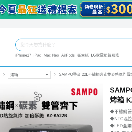
iPhone17
iPad
Mac Neo
AirPods
衛生紙
LG家電租賃服務
SAMPO聲寶 22L不鏽鋼碳素雙發熱氣炸電烤箱
烤箱
SAM
烤箱 K
◆不鏽鋼管
◆NTC溫
◆LED全