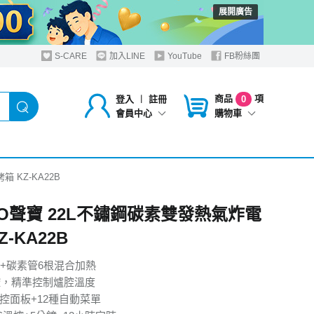
展開廣告
S-CARE
加入LINE
YouTube
FB粉絲團
商品
項
登入
︱
註冊
0
購物車
會員中心
 KZ-KA22B
PO聲寶 22L不鏽鋼碳素雙發熱氣炸電
Z-KA22B
+碳素管6根混合加熱
控，精準控制爐腔溫度
觸控面板+12種自動菜單