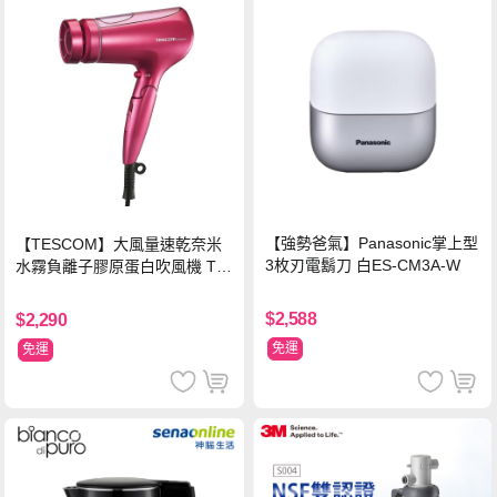
【強勢爸氣】Panasonic掌上型
【TESCOM】大風量速乾奈米
3枚刃電鬍刀 白ES-CM3A-W
水霧負離子膠原蛋白吹風機 TC
D3000TW 桃紅色 TCD-3000T
W
$2,588
$2,290
免運
免運