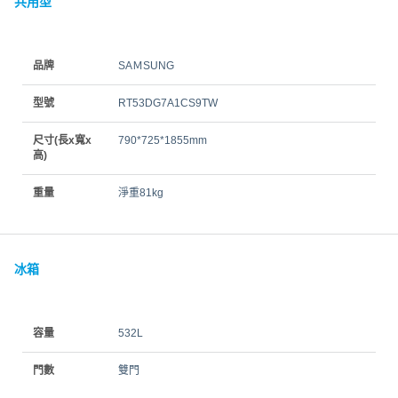
共用型
品牌
SAＭSUNG
型號
RT53DG7A1CS9TW
尺寸(長x寬x
790*725*1855mm
高)
重量
淨重81kg
冰箱
容量
532L
門數
雙門