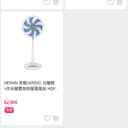
HERAN 禾聯16吋DC-光觸媒
+奈米銀雙效抑菌電風扇 HDF-1
6AH72B
$2,990
免運