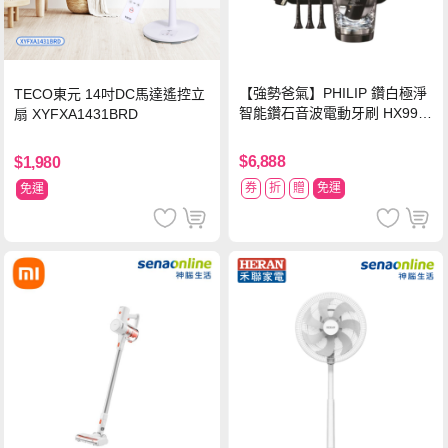
【強勢爸氣】PHILIP 鑽白極淨
TECO東元 14吋DC馬達遙控立
智能鑽石音波電動牙刷 HX992
扇 XYFXA1431BRD
4【贈亮白刷頭】
$6,888
$1,980
券
折
贈
免運
免運