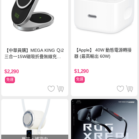
【Apple】 40W 動態電源轉接
【中華員購】MEGA KING Ｑi2
器 (最高輸出 60W)
三合一15W磁吸折疊無線充電
支架 黑
$1,290
$2,290
免運
免運