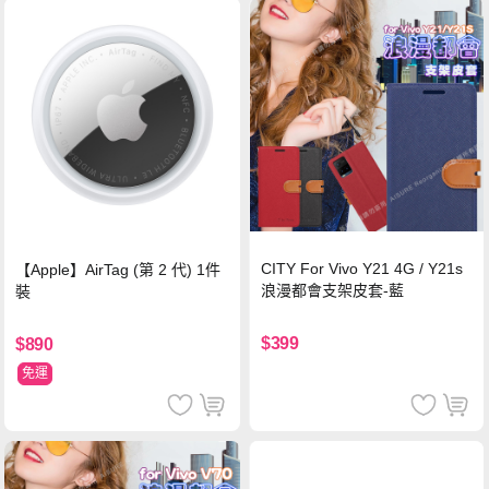
CITY For Vivo Y21 4G / Y21s
【Apple】AirTag (第 2 代) 1件
浪漫都會支架皮套-藍
裝
$399
$890
免運