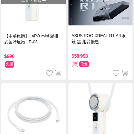
售完，補貨中
ASUS ROG XREAL R1 AR眼
【中華員購】LaPO mini 頸掛
鏡 黑 組合優惠
式製冷風扇 LF-06
$58,998
$990
贈
免運
免運