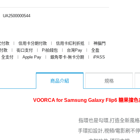
︱
UA2500000544
次付款
︱
信用卡分期付款
︱
信用卡紅利折抵
︱
神腦門
y付款
︱
街口支付
︱
Pi拍錢包
︱
台灣Pay
︱
全盈
全支付
︱
Apple Pay
︱
銀角零卡-無卡分期
︱
iPASS
商品介紹
規格
VOORCA for Samsung Galaxy Flip6 
指環也是勾環,打造全新風格
手環扣設計,視頻/電影刷不