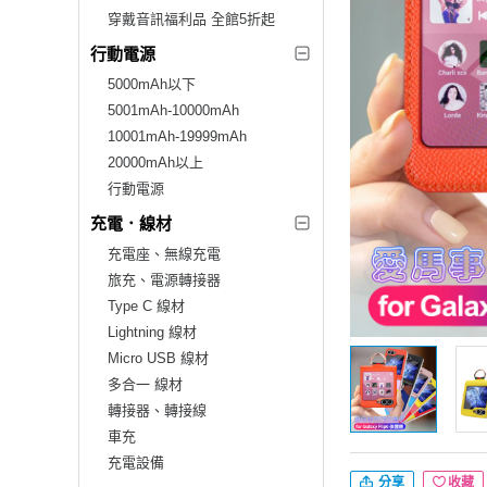
穿戴音訊福利品 全館5折起
行動電源
5000mAh以下
5001mAh-10000mAh
10001mAh-19999mAh
20000mAh以上
行動電源
充電．線材
充電座、無線充電
旅充、電源轉接器
Type C 線材
Lightning 線材
Micro USB 線材
多合一 線材
轉接器、轉接線
車充
充電設備
分享
收藏