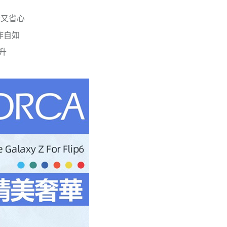
全又省心
作自如
升