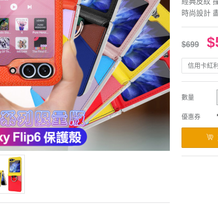
經典皮紋 
時尚設計 
$
$699
信用卡紅
數量
優惠券