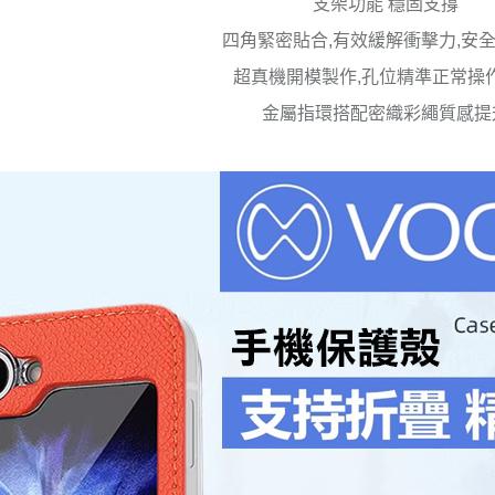
支架功能 穩固支撐
四角緊密貼合,有效緩解衝擊力,安
超真機開模製作,孔位精準正常操
金屬指環搭配密織彩繩質感提