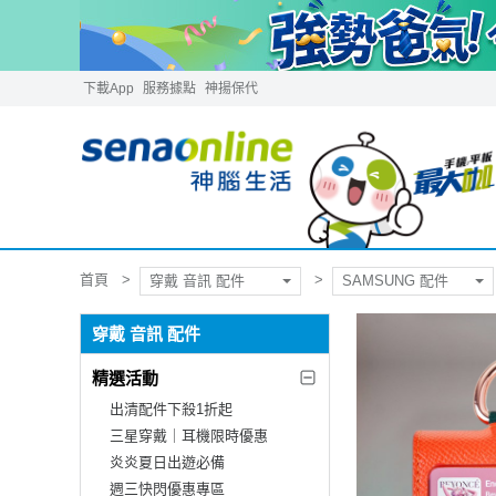
下載App
服務據點
神揚保代
首頁
穿戴 音訊 配件
SAMSUNG 配件
穿戴 音訊 配件
精選活動
出清配件下殺1折起
三星穿戴｜耳機限時優惠
炎炎夏日出遊必備
週三快閃優惠專區