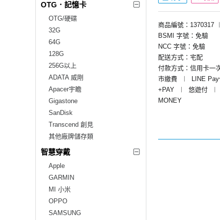
OTG．記憶卡
OTG/硬碟
商品編號：1370317
32G
BSMI 字號：免驗
64G
NCC 字號：免驗
128G
配送方式：宅配
256G以上
付款方式：信用卡一
ADATA 威剛
市繳費
︱
LINE Pa
Apacer宇瞻
+PAY
︱
悠遊付
︱
MONEY
Gigastone
SanDisk
Transcend 創見
其他廠牌儲存類
智慧穿戴
Apple
GARMIN
MI 小米
OPPO
SAMSUNG