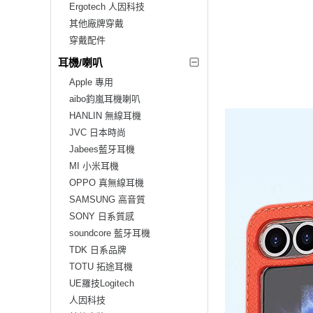
Ergotech 人因科技
其他廠牌穿戴
穿戴配件
耳機/喇叭
Apple 專用
aibo鈞嵐耳機喇叭
HANLIN 無線耳機
JVC 日本時尚
Jabees藍牙耳機
MI 小米耳機
OPPO 真無線耳機
SAMSUNG 高音質
SONY 日系質感
soundcore 藍牙耳機
TDK 日系品牌
TOTU 拓途耳機
UE羅技Logitech
人因科技