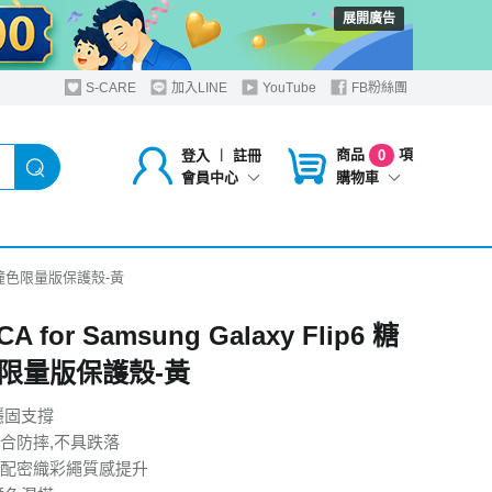
展開廣告
S-CARE
加入LINE
YouTube
FB粉絲團
商品
項
登入
︱
註冊
0
購物車
會員中心
6 糖果撞色限量版保護殼-黃
A for Samsung Galaxy Flip6 糖
限量版保護殼-黃
穩固支撐
合防摔,不具跌落
配密織彩繩質感提升