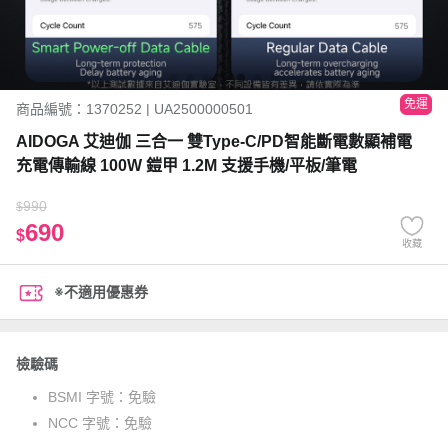
免運
商品編號：1370252 | UA2500000501
AIDOGA 艾迪伽 三合一 雙Type-C/PD智能斷電數顯補電
充電傳輸線 100W 鎧甲 1.2M 支援手機/平板/筆電
990
$
690
$
收藏
※不適用優惠券
檢驗碼
BSMI 字號：
免驗
NCC 字號：
免驗