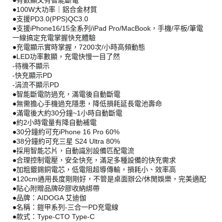
●100W大功率｜鋁合金材質
●支援PD3.0(PPS)QC3.0
●支援iPhone16/15全系列/iPad Pro/MacBook，手機/平板/筆電
一線搞定充電掌握快充體驗
●充電顯示實時掌握，7200次/小時高頻動態
●LED功率數顯，充電快慢一目了然
-待機不顯示
-快充顯示PD
-涓流不顯示PD
●智能斷電防過充，滿電後自動斷電
●無需擔心手機過充隱患，降低損耗延長電池壽命
●滿電後大約30分鐘~1小時自動斷電
●約2小時電量有降自動補電
●30分鐘約可充iPhone 16 Pro 60%
●38分鐘約可充三星 S24 Ultra 80%
●採用智能芯片，自動識別設備匹配電流
●合理控制電壓，安全快充，滿足多種設備的快充需求
●加粗鍍錫銅電芯，低電阻超導傳輸，損耗小、效率高
●120cm通用長度剛剛好，不管是桌面辦公/休閒娛樂，完美適配
●貼心附贈品牌矽膠收納綁帶
●品牌：AIDOGA 艾迪伽
●名稱：鎧甲系列-三合一PD充電線
●款式：Type-CTO Type-C