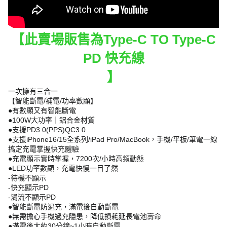
【此賣場販售為Type-C TO Type-C
PD 快充線
】
一次擁有三合一
【智能斷電/補電/功率數顯】
●有數顯又有智能斷電
●100W大功率｜鋁合金材質
●支援PD3.0(PPS)QC3.0
●支援iPhone16/15全系列/iPad Pro/MacBook，手機/平板/筆電一線
搞定充電掌握快充體驗
●充電顯示實時掌握，7200次/小時高頻動態
●LED功率數顯，充電快慢一目了然
-待機不顯示
-快充顯示PD
-涓流不顯示PD
●智能斷電防過充，滿電後自動斷電
●無需擔心手機過充隱患，降低損耗延長電池壽命
●滿電後大約30分鐘~1小時自動斷電