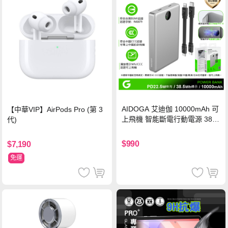
AIDOGA 艾迪伽 10000mAh 可
【中華VIP】AirPods Pro (第 3
上飛機 智能斷電行動電源 38.5
代)
Wh PD雙向快充充電線 鈦銀 台
灣BSMI/中國CCC/歐美CE/FCC
$990
$7,190
認證
免運