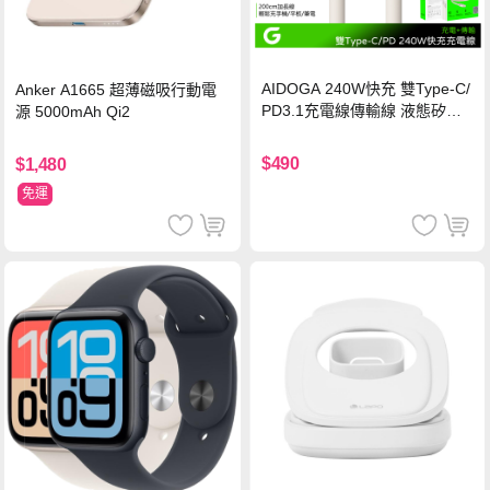
AIDOGA 240W快充 雙Type-C/
Anker A1665 超薄磁吸行動電
PD3.1充電線傳輸線 液態矽膠
源 5000mAh Qi2
硅膠 2M 支援iPhone17/安卓/手
機/平板/筆電
$490
$1,480
免運