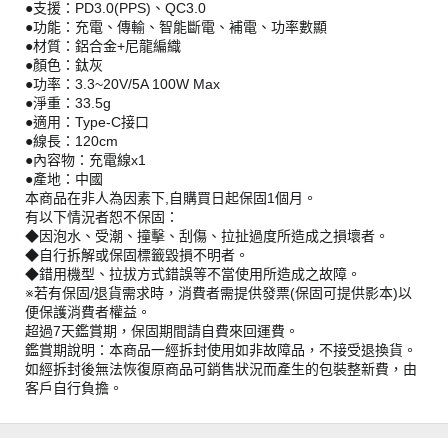
●支援：PD3.0(PPS)、QC3.0
●功能：充電、傳輸、智能斷電、補電、功率數顯
●材質：鋁合金+尼龍編織
●顏色：鈦灰
●功率：3.3~20V/5A 100W Max
●淨重：33.5g
●適用：Type-C接口
●線長：120cm
●內容物：充電線x1
●產地：中國
本商品在非人為因素下,自購買日起保固1個月。
有以下情況者恕不保固：
◆因泡水、受潮、撞擊、刮傷、拉扯過度所造成之損壞者。
◆自行拆解或保固標籤毀損不明者。
◆錯用機型、拉拔方式錯誤等不當使用所造成之故障。
※若有保固/退貨需求時，消費者需提供發票(保固可提供影本)以
便保護消費者權益。
超過7天鑑賞期，保固期間請自費來回運費。
鑑賞期說明：本商品一經拆封使用如非故障品，不接受退換貨。
如經拆封後無法恢復原商品可銷售狀況而產生的包裝整新費，由
客戶自行負擔。