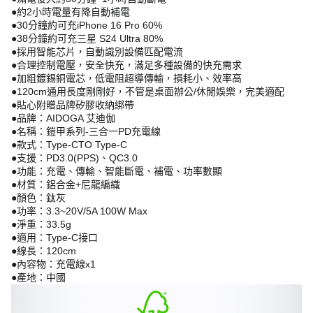
●約2小時電量有降自動補電
●30分鐘約可充iPhone 16 Pro 60%
●38分鐘約可充三星 S24 Ultra 80%
●採用智能芯片，自動識別設備匹配電流
●合理控制電壓，安全快充，滿足多種設備的快充需求
●加粗鍍錫銅電芯，低電阻超導傳輸，損耗小、效率高
●120cm通用長度剛剛好，不管是桌面辦公/休閒娛樂，完美適配
●貼心附贈品牌矽膠收納綁帶
●品牌：AIDOGA 艾迪伽
●名稱：鎧甲系列-三合一PD充電線
●款式：Type-CTO Type-C
●支援：PD3.0(PPS)、QC3.0
●功能：充電、傳輸、智能斷電、補電、功率數顯
●材質：鋁合金+尼龍編織
●顏色：鈦灰
●功率：3.3~20V/5A 100W Max
●淨重：33.5g
●適用：Type-C接口
●線長：120cm
●內容物：充電線x1
●產地：中國