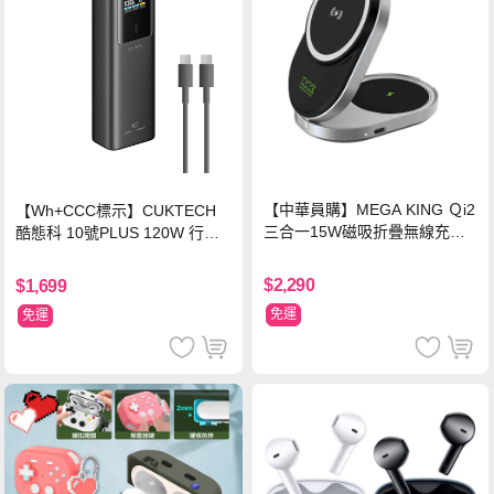
【中華員購】MEGA KING Ｑi2
【Wh+CCC標示】CUKTECH
三合一15W磁吸折疊無線充電
酷態科 10號PLUS 120W 行動
支架 黑
電源 15000mAh (PB150P)-黑
色
$2,290
$1,699
免運
免運