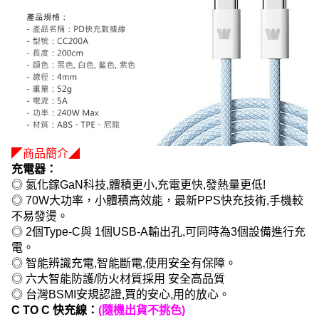
◤商品簡介◢
充電器：
◎ 氮化鎵GaN科技,體積更小,充電更快,發熱量更低!
◎ 70W大功率，小體積高效能，最新PPS快充技術,手機較
不易發燙。
◎ 2個Type-C與 1個USB-A輸出孔,可同時為3個設備進行充
電。
◎ 智能辨識充電,智能斷電,使用安全有保障。
◎ 六大智能防護/防火材質採用 安全高品質
◎ 台灣BSMI安規認證,買的安心,用的放心。
C TO C 快充線：
(隨機出貨不挑色)