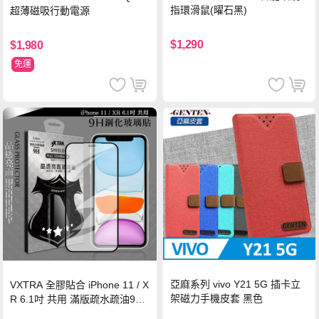
指環滑鼠(曜石黑)
超薄磁吸行動電源
$1,290
$1,980
免運
亞麻系列 vivo Y21 5G 插卡立
VXTRA 全膠貼合 iPhone 11 / X
架磁力手機皮套 黑色
R 6.1吋 共用 滿版疏水疏油9H
鋼化頂級玻璃膜(黑)