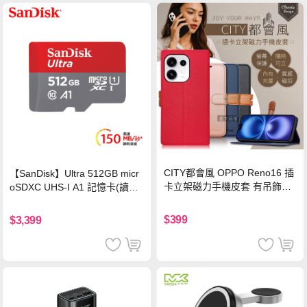
CITY都會風 OPPO Reno16 插
【SanDisk】Ultra 512GB micr
卡立架磁力手機皮套 有吊飾孔
oSDXC UHS-I A1 記憶卡(讀取
(奢華紅)
達150MB/s)
$399
$3,399