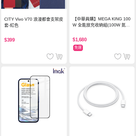
【中華員購】MEGA KING 100
CITY Vivo V70 浪漫都會支架皮
W 全能旅充收納組(100W 氮化
套-紅色
鎵旅充頭 +100W高速充電線附
萬國轉接器)
$1,680
$399
免運