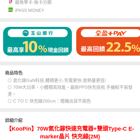
銀角零卡-無卡分期
iPASS MONEY
商品特色
◎ 氮化鎵GaN科技,體積更小,充電更快,發熱量更低!
◎ 70W大功率，小體積高效能，最新PPS快充技術,手機較不易發
燙。
◎ C TO C 快充線200cm：隨機出貨不挑色
詳細介紹
【KooPin】70W氮化鎵快速充電器+雙頭Type-C E-
marker晶片 快充線(2M)