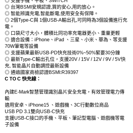
◎ 支援手機、平板、SWITCH
◎ 台灣BSMI安規認證,買的安心,用的放心。
◎ 智能辨識充電,智能斷電,使用安全有保障。
◎ 2個Type-C與 1個USB-A輸出孔,可同時為3個設備進行充
電。
◎ 口袋尺寸大小，體積比同功率充電器更小、重量更輕
◎ 適合設備：iPhone、iPad 、三星、小米、華為、等支援
70W筆電等設備
◎ 支援蘋果最新USB-PD快充技術0%~50%緊要30分鐘
◎ 最新Type-C輸出孔位，支援20V / 15V / 12V / 9V / 5V快
充, 智能晶片自動調控最新設備
◎ 通過國家商檢認證BSMI:R39397
C TO C 快充線：
內建E-Mark智慧管理識別晶片安全充電，有效管理電力傳
輸
適用安卓、iPhone15 、遊戲機、3C行動數位商品
USB PD 3.1雙向USB-C快充
支援USB-C接口的手機、平板、筆記型電腦、遊戲機等電
子設備