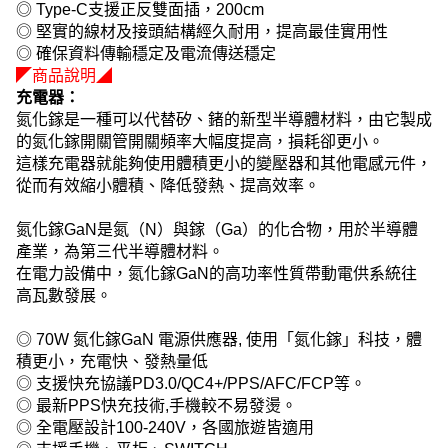
◎ Type-C支援正反雙面插，200cm
◎ 堅實的線材及接頭結構經久耐用，提高最佳實用性
◎ 確保資料傳輸穩定及電流傳送穩定
◤商品說明◢
充電器：
氮化鎵是一種可以代替矽、鍺的新型半導體材料，由它製成
的氮化鎵開關管開關頻率大幅度提高，損耗卻更小。
這樣充電器就能夠使用體積更小的變壓器和其他電感元件，
從而有效縮小體積、降低發熱、提高效率。
氮化鎵GaN是氮（N）與鎵（Ga）的化合物，用於半導體
產業，為第三代半導體材料。
在電力設備中，氮化鎵GaN的高功率性質帶動電供系統往
高瓦數發展。
◎ 70W 氮化鎵GaN 電源供應器, 使用「氮化鎵」科技，體
積更小，充電快、發熱量低
◎ 支援快充協議PD3.0/QC4+/PPS/AFC/FCP等。
◎ 最新PPS快充技術,手機較不易發燙。
◎ 全電壓設計100-240V，各國旅遊皆適用