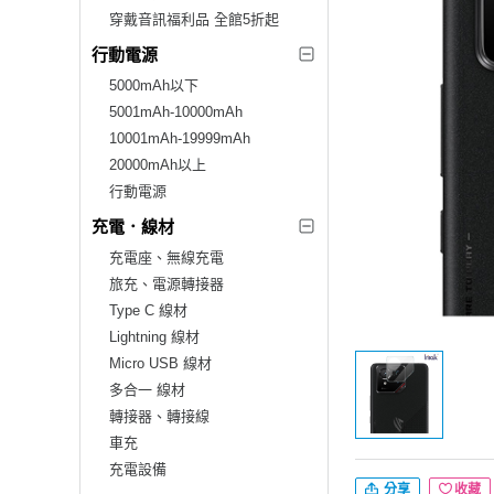
穿戴音訊福利品 全館5折起
行動電源
5000mAh以下
5001mAh-10000mAh
10001mAh-19999mAh
20000mAh以上
行動電源
充電．線材
充電座、無線充電
旅充、電源轉接器
Type C 線材
Lightning 線材
Micro USB 線材
多合一 線材
轉接器、轉接線
車充
充電設備
分享
收藏