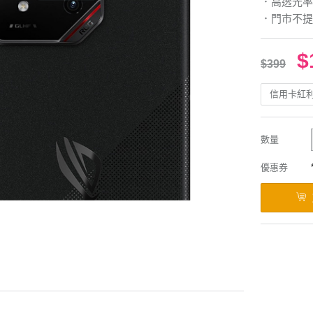
．高透光率
．門市不提
$
$399
信用卡紅
數量
優惠券