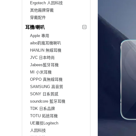
Ergotech 人因科技
其他廠牌穿戴
穿戴配件
耳機/喇叭
Apple 專用
aibo鈞嵐耳機喇叭
HANLIN 無線耳機
JVC 日本時尚
Jabees藍牙耳機
MI 小米耳機
OPPO 真無線耳機
SAMSUNG 高音質
SONY 日系質感
soundcore 藍牙耳機
TDK 日系品牌
TOTU 拓途耳機
UE羅技Logitech
人因科技