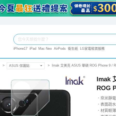
iPhone17
iPad
Mac Neo
AirPods
衛生紙
LG家電租賃服務
Imak 艾美克 ASUS 華碩 ROG Phone 9 /
ASUS 保護貼
Imak 
ROG 
．奈米靜電
．表面疏水
．材質輕薄