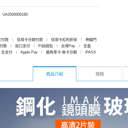
︱
UA2500000180
次付款
︱
信用卡分期付款
︱
信用卡紅利折抵
︱
神腦門
y付款
︱
街口支付
︱
Pi拍錢包
︱
台灣Pay
︱
全盈
全支付
︱
Apple Pay
︱
銀角零卡-無卡分期
︱
iPASS
商品介紹
規格