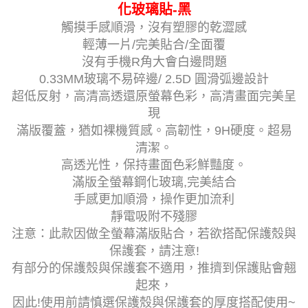
化玻璃貼-黑
觸摸手感順滑，沒有塑膠的乾澀感
輕薄一片/完美貼合/全面覆
沒有手機R角大會白邊問題
0.33MM玻璃不易碎邊/ 2.5D 圓滑弧邊設計
超低反射，高清高透還原螢幕色彩，高清畫面完美呈
現
滿版覆蓋，猶如裸機質感。高韌性，9H硬度。超易
清潔。
高透光性，保持畫面色彩鮮豔度。
滿版全螢幕鋼化玻璃,完美結合
手感更加順滑，操作更加流利
靜電吸附不殘膠
注意：此款因做全螢幕滿版貼合，若欲搭配保護殼與
保護套，請注意!
有部分的保護殼與保護套不適用，推擠到保護貼會翹
起來，
因此!使用前請慎選保護殼與保護套的厚度搭配使用~