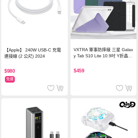
VXTRA 軍事防摔級 三星 Galax
【Apple】 240W USB-C 充電
y Tab S10 Lite 10.9吋 Y折晶透
連接線 (2 公尺) 2024
背蓋立架皮套 含筆槽(經典黑)
$459
$980
免運