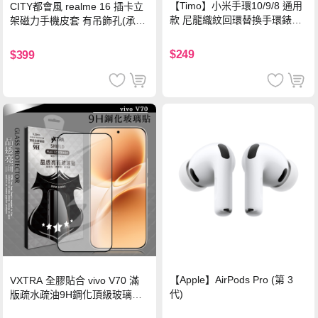
【Timo】小米手環10/9/8 通用
CITY都會風 realme 16 插卡立
款 尼龍織紋回環替換手環錶帶-
架磁力手機皮套 有吊飾孔(承諾
珍珠粉
黑)
$249
$399
【Apple】AirPods Pro (第 3
VXTRA 全膠貼合 vivo V70 滿
代)
版疏水疏油9H鋼化頂級玻璃貼
保護貼(黑)