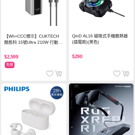
QinD AL16 磁吸式手機散熱器
【Wh+CCC標示】CUKTECH
(插電款)(黑色)
酷態科 15號Ultra 210W 行動電
源 20000mAh (PB200U) -灰色
$290
$2,599
免運