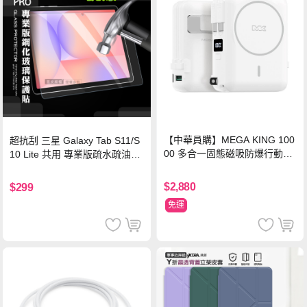
【中華員購】MEGA KING 100
超抗刮 三星 Galaxy Tab S11/S
00 多合一固態磁吸防爆行動電
10 Lite 共用 專業版疏水疏油9H
源 冰曜白
鋼化玻璃膜 平板玻璃貼
$2,880
$299
免運