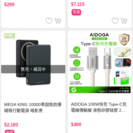
$7,115
$299
免運
售完，補貨中
AIDOGA 100W快充 Type-C充
MEGA KING 10000準固態防爆
電線傳輸線 液態矽膠硅膠 2M
磁吸行動電源 暗影黑
支援iPhone17/安卓/手機/平板
$490
$2,180
免運