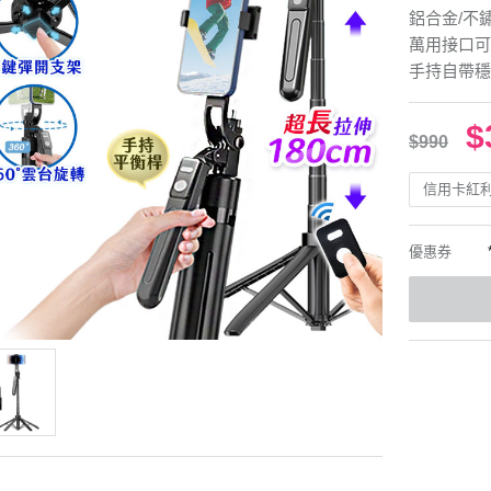
鋁合金/不
萬用接口可
手持自帶穩
$
$990
信用卡紅
優惠券