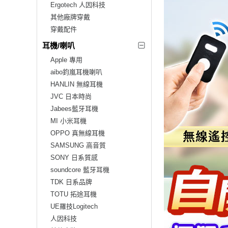
Ergotech 人因科技
其他廠牌穿戴
穿戴配件
耳機/喇叭
Apple 專用
aibo鈞嵐耳機喇叭
HANLIN 無線耳機
JVC 日本時尚
Jabees藍牙耳機
MI 小米耳機
OPPO 真無線耳機
SAMSUNG 高音質
SONY 日系質感
soundcore 藍牙耳機
TDK 日系品牌
TOTU 拓途耳機
UE羅技Logitech
人因科技