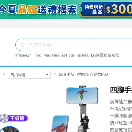
iPhone17
iPad
Mac Neo
AirPods
衛生紙
LG家電租賃服務
四腳手持自拍桿鋁合金款P03
自拍周邊
四腳手
無線遙控器
360度旋轉
一鍵彈開腳
防滑底墊+
四腳支撐穩