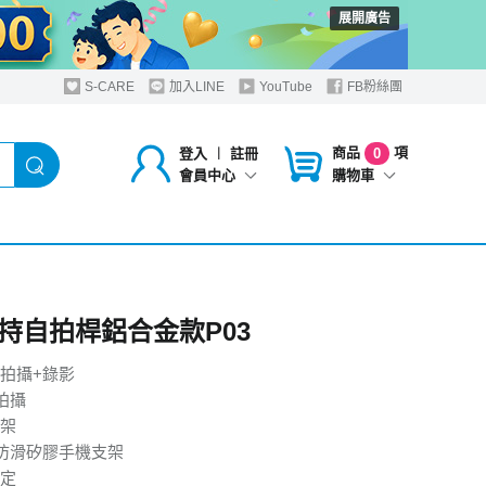
展開廣告
S-CARE
加入LINE
YouTube
FB粉絲團
商品
項
登入
︱
註冊
0
購物車
會員中心
持自拍桿鋁合金款P03
拍攝+錄影
拍攝
架
防滑矽膠手機支架
定