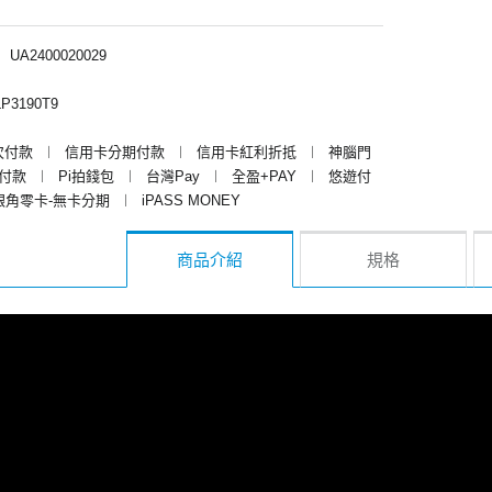
︱
UA2400020029
P3190T9
次付款
︱
信用卡分期付款
︱
信用卡紅利折抵
︱
神腦門
y付款
︱
Pi拍錢包
︱
台灣Pay
︱
全盈+PAY
︱
悠遊付
銀角零卡-無卡分期
︱
iPASS MONEY
商品介紹
規格