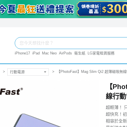
iPhone17
iPad
Mac Neo
AirPods
衛生紙
LG家電租賃服務
【PhotoFast】Mag Slim Qi2 超薄磁吸
行動電源
【Pho
線行動電
超輕薄！ 只
超快充！初
相容於全新