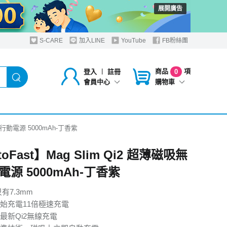
展開廣告
S-CARE
加入LINE
YouTube
FB粉絲團
商品
項
登入
︱
註冊
0
購物車
會員中心
無線行動電源 5000mAh-丁香紫
toFast】Mag Slim Qi2 超薄磁吸無
源 5000mAh-丁香紫
有7.3mm
始充電11倍極速充電
最新Qi2無線充電