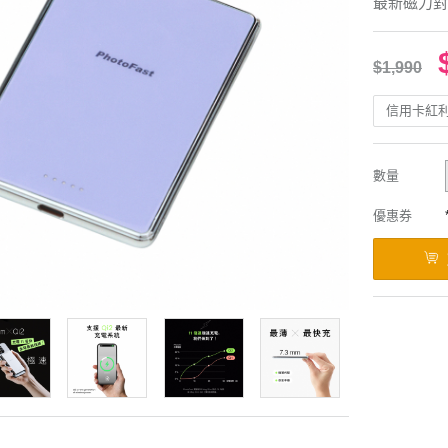
最新磁⼒對
$1,990
信用卡紅
數量
優惠券