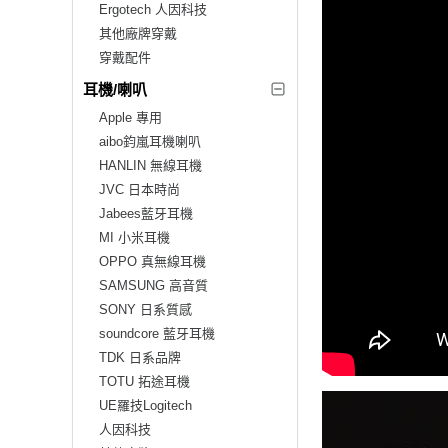
Ergotech 人因科技
其他廠牌穿戴
穿戴配件
耳機/喇叭
Apple 專用
aibo鈞嵐耳機喇叭
HANLIN 無線耳機
JVC 日本時尚
Jabees藍牙耳機
MI 小米耳機
OPPO 真無線耳機
SAMSUNG 高音質
SONY 日系質感
soundcore 藍牙耳機
TDK 日系品牌
TOTU 拓途耳機
UE羅技Logitech
人因科技