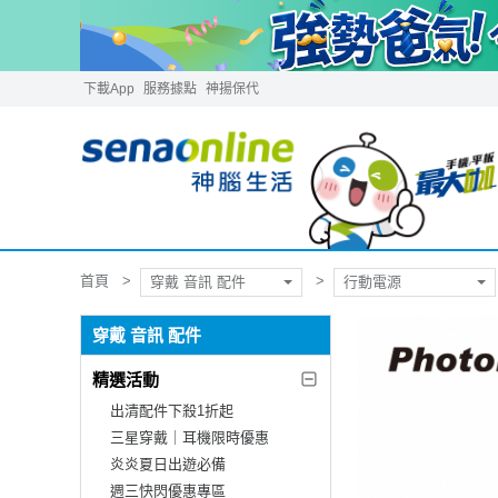
下載App
服務據點
神揚保代
首頁
穿戴 音訊 配件
行動電源
穿戴 音訊 配件
精選活動
出清配件下殺1折起
三星穿戴｜耳機限時優惠
炎炎夏日出遊必備
週三快閃優惠專區