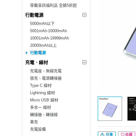
穿戴音訊福利品 全館5折起
行動電源
5000mAh以下
5001mAh-10000mAh
10001mAh-19999mAh
20000mAh以上
行動電源
充電．線材
充電座、無線充電
旅充、電源轉接器
Type C 線材
Lightning 線材
Micro USB 線材
多合一 線材
轉接器、轉接線
車充
充電設備
分享
收藏