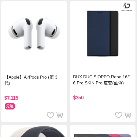
DUX DUCIS OPPO Reno 16/1
【Apple】AirPods Pro (第 3
6 Pro SKIN Pro 皮套(藍色)
代)
$350
$7,115
免運