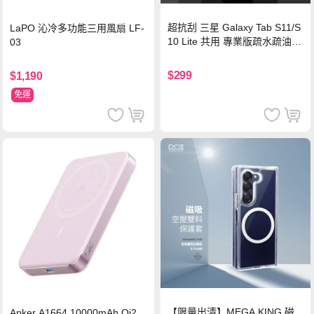
超抗刮 三星 Galaxy Tab S11/S
LaPO 沁冷多功能三用風扇 LF-
10 Lite 共用 專業版疏水疏油9
03
H鋼化玻璃膜 平板玻璃貼
$299
$1,190
免運
【限量出清】MEGA KING 磁
Anker A1664 10000mAh Qi2