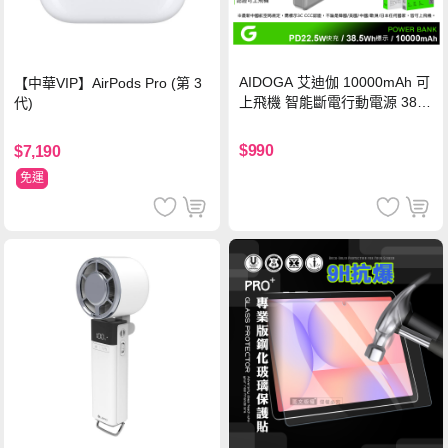
AIDOGA 艾迪伽 10000mAh 可
【中華VIP】AirPods Pro (第 3
上飛機 智能斷電行動電源 38.5
代)
Wh PD雙向快充充電線 鈦銀 台
灣BSMI/中國CCC/歐美CE/FCC
$990
$7,190
認證
免運