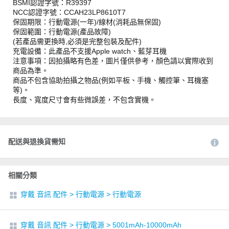
BSMI認證字號：R39397
NCC認證字號：CCAH23LP8610T7
保固期限：行動電源(一年)/線材(消耗品無保固)
保固範圍：行動電源(產品故障)
(若產品需更換時,必須是完整包裝及配件)
充電設備：此產品不支援Apple watch、藍芽耳機
注意事項：因拍攝略有色差，圖片僅供參考，顏色請以實際收到
商品為準。
商品不包含協助拍攝之物品(例如平板、手機、觸控筆、耳機塞
等)。
長度、寬度尺寸會有些微誤差，不包含實機。
配送與退換貨需知
相關分類
穿戴 音訊 配件
>
行動電源
>
行動電源
穿戴 音訊 配件
>
行動電源
>
5001mAh-10000mAh