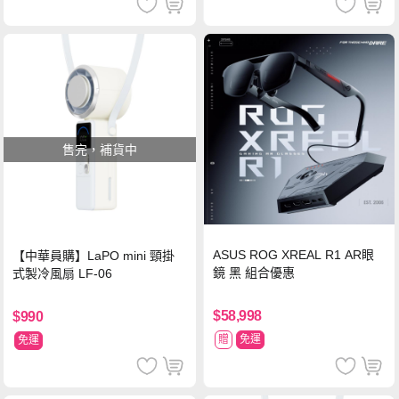
售完，補貨中
ASUS ROG XREAL R1 AR眼
【中華員購】LaPO mini 頸掛
鏡 黑 組合優惠
式製冷風扇 LF-06
$58,998
$990
贈
免運
免運