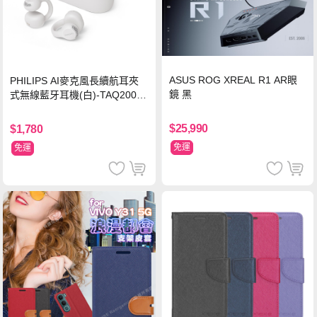
ASUS ROG XREAL R1 AR眼
PHILIPS AI麥克風長續航耳夾
鏡 黑
式無線藍牙耳機(白)-TAQ2000
WT
$25,990
$1,780
免運
免運