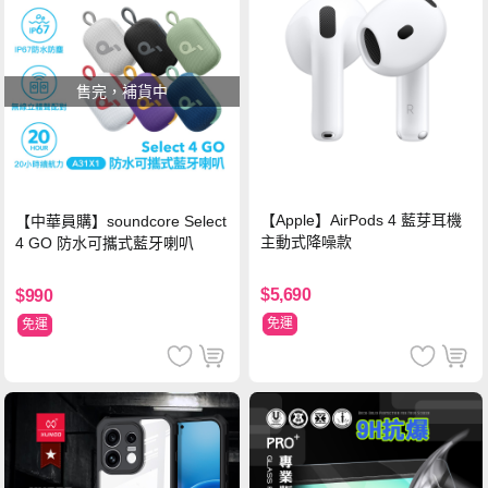
售完，補貨中
【Apple】AirPods 4 藍芽耳機
【中華員購】soundcore Select
主動式降噪款
4 GO 防水可攜式藍牙喇叭
$5,690
$990
免運
免運