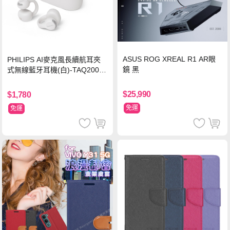
ASUS ROG XREAL R1 AR眼
PHILIPS AI麥克風長續航耳夾
鏡 黑
式無線藍牙耳機(白)-TAQ2000
WT
$25,990
$1,780
免運
免運