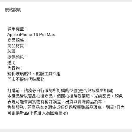
規格說明
適用機型：
Apple iPhone 16 Pro Max
商品規格：
商品材質：
玻璃
提供顏色：
透明
內容物：
鋼化玻璃貼*1、貼膜工具*1組
門市不提供代貼服務
訂購前，請務必自行確認所訂購的型號(是否與該機型相同)
本產品皆以實品拍攝商品，但因拍攝時受環境、光線影響，顏色
表現可能會與實物有稍許誤差，出貨以實際商品為準。
售後服務 : 若產品本身瑕疵或運送過程導致新品瑕疵，到貨7日內
可更換新品(不包含人為因素損壞)