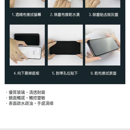
．優質玻璃，清透耐磨
．鏡面觸感，觸控靈敏
．表面疏水疏油，手感滑順