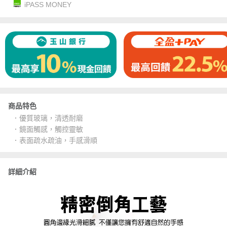
iPASS MONEY
商品特色
．優質玻璃，清透耐磨
．鏡面觸感，觸控靈敏
．表面疏水疏油，手感滑順
詳細介紹