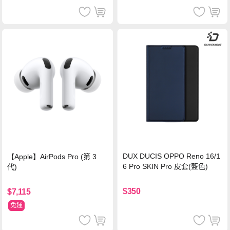
DUX DUCIS OPPO Reno 16/1
【Apple】AirPods Pro (第 3
6 Pro SKIN Pro 皮套(藍色)
代)
$350
$7,115
免運