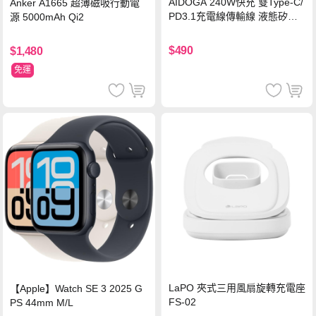
AIDOGA 240W快充 雙Type-C/
Anker A1665 超薄磁吸行動電
PD3.1充電線傳輸線 液態矽膠
源 5000mAh Qi2
硅膠 2M 支援iPhone17/安卓/手
機/平板/筆電
$490
$1,480
免運
LaPO 夾式三用風扇旋轉充電座
【Apple】Watch SE 3 2025 G
FS-02
PS 44mm M/L