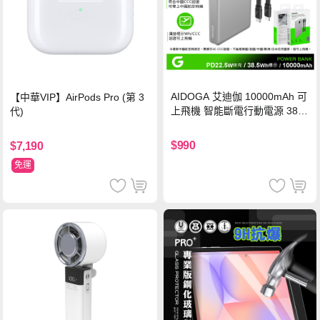
AIDOGA 艾迪伽 10000mAh 可
【中華VIP】AirPods Pro (第 3
上飛機 智能斷電行動電源 38.5
代)
Wh PD雙向快充充電線 鈦銀 台
灣BSMI/中國CCC/歐美CE/FCC
$990
$7,190
認證
免運