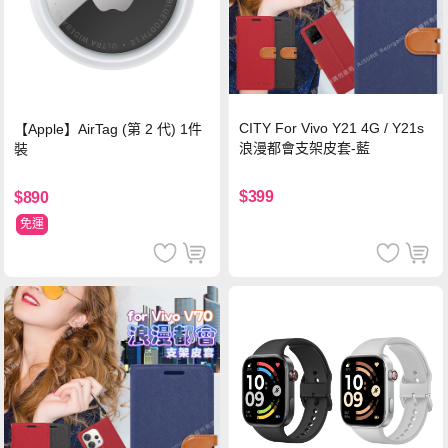
CITY For Vivo Y21 4G / Y21s
【Apple】AirTag (第 2 代) 1件
浪漫都會支架皮套-藍
裝
$399
$890
免運