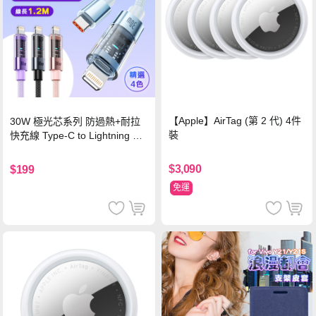
【Apple】AirTag (第 2 代) 4件
30W 極光芯系列 防過熱+耐拉
裝
快充線 Type-C to Lightning 傳
輸充電線(1.2M)黑色
$3,090
$199
免運