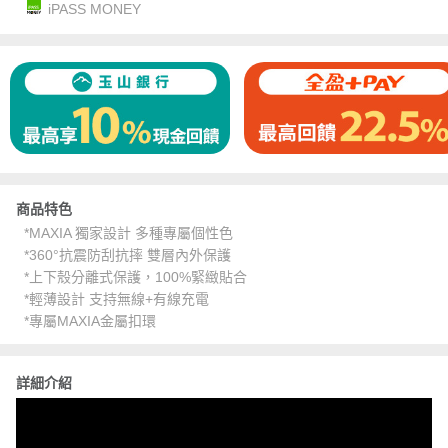
iPASS MONEY
商品特色
*MAXIA 獨家設計 多種專屬個性色
*360°抗震防刮抗摔 雙層內外保護
*上下殼分離式保護，100%緊緻貼合
*輕薄設計 支持無線+有線充電
*專屬MAXIA金屬扣環
詳細介紹