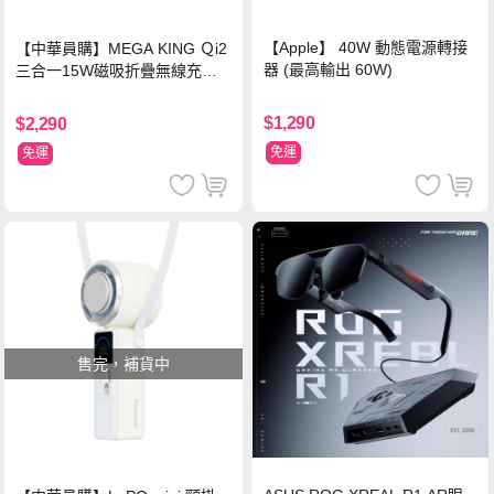
【Apple】 40W 動態電源轉接
【中華員購】MEGA KING Ｑi2
器 (最高輸出 60W)
三合一15W磁吸折疊無線充電
支架 黑
$1,290
$2,290
免運
免運
售完，補貨中