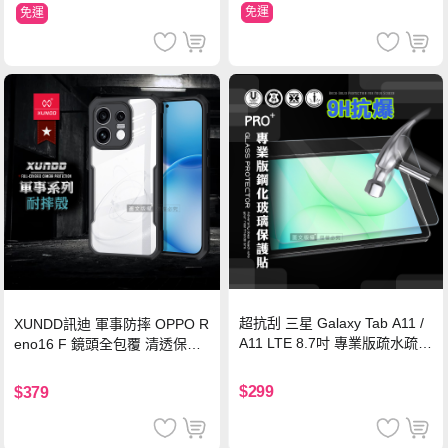
免運
免運
超抗刮 三星 Galaxy Tab A11 /
XUNDD訊迪 軍事防摔 OPPO R
A11 LTE 8.7吋 專業版疏水疏油
eno16 F 鏡頭全包覆 清透保護
9H鋼化玻璃膜 平板玻璃貼
殼 手機殼(夜幕黑)
$299
$379