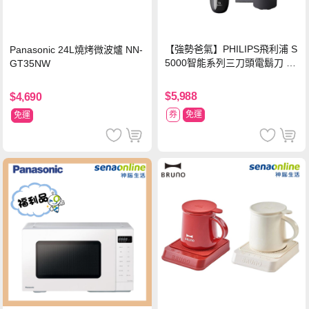
【強勢爸氣】PHILIPS飛利浦 S
Panasonic 24L燒烤微波爐 NN-
5000智能系列三刀頭電鬍刀 S5
GT35NW
889/60
$5,988
$4,690
券
免運
免運