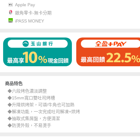
Apple Pay
銀角零卡-無卡分期
iPASS MONEY
商品特色
◆六段烤色濃淡調整
◆15mm寬口雙吐司烤槽
◆升降烘烤架，可頌/牛角也可加熱
◆解凍功能，一次完成吐司解凍+烘烤
◆抽取式集屑盤，方便清潔
◆防燙外殼，不易燙手