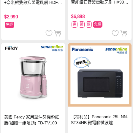
智能鑽石音波電動牙刷 HX992
+奈米銀雙效抑菌電風扇 HDF-1
4【贈亮白刷頭】
6AH72B
$6,888
$2,990
券
折
贈
免運
免運
【福利品】Panasonic 25L NN-
美國 Ferdy 家用型沖牙機粉紅
ST34NB 微電腦微波爐
版(加贈一組噴頭) FD-TV100