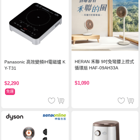
HERAN 禾聯 9吋免彎腰上控式
Panasonic 高效變頻IH電磁爐 K
循環扇 HAF-09AH33A
Y-T31
$1,090
$2,290
免運