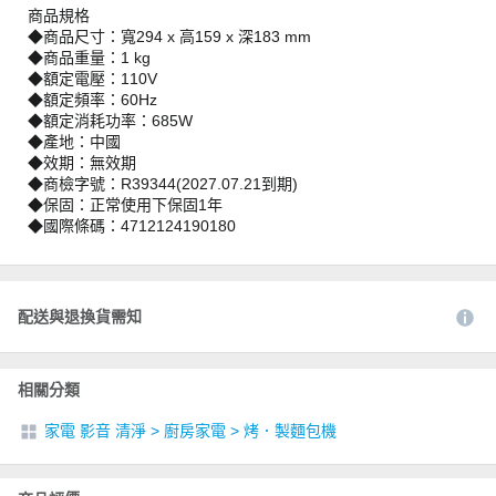
商品規格
◆商品尺寸：寬294 x 高159 x 深183 mm
◆商品重量：1 kg
◆額定電壓：110V
◆額定頻率：60Hz
◆額定消耗功率：685W
◆產地：中國
◆效期：無效期
◆商檢字號：R39344(2027.07.21到期)
◆保固：正常使用下保固1年
◆國際條碼：4712124190180
配送與退換貨需知
相關分類
家電 影音 清淨
>
廚房家電
>
烤．製麵包機