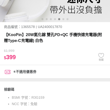
商品編號：1365578 | UA2400017870
【KooPin】20W氮化鎵 雙孔PD+QC 手機快速充電器(附
贈Type-C充電線) 白色
1,999
$
399
$
收藏
※不適用優惠券
檢驗碼
BSMI 字號：
R3G159
NCC 字號：
免驗