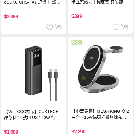
卡立架磁力手機皮套 有吊飾孔
oSDXC UHS-I A1 記憶卡(讀取
(奢華紅)
達150MB/s)
$399
$3,399
【中華員購】MEGA KING Ｑi2
【Wh+CCC標示】CUKTECH
三合一15W磁吸折疊無線充電
酷態科 10號PLUS 120W 行動
支架 黑
電源 15000mAh (PB150P)-黑
色
$2,290
$1,699