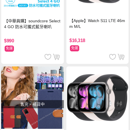
【Apple】Watch S11 LTE 46m
【中華員購】soundcore Select
m M/L
4 GO 防水可攜式藍牙喇叭
$16,318
$990
免運
免運
售完，補貨中