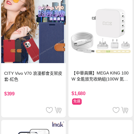
【中華員購】MEGA KING 100
CITY Vivo V70 浪漫都會支架皮
W 全能旅充收納組(100W 氮化
套-紅色
鎵旅充頭 +100W高速充電線附
萬國轉接器)
$1,680
$399
免運