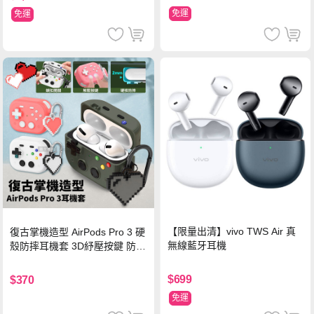
免運
免運
【限量出清】vivo TWS Air 真
復古掌機造型 AirPods Pro 3 硬
無線藍牙耳機
殼防摔耳機套 3D紓壓按鍵 防開
鎖扣 附心形掛勾(懷舊灰)
$699
$370
免運