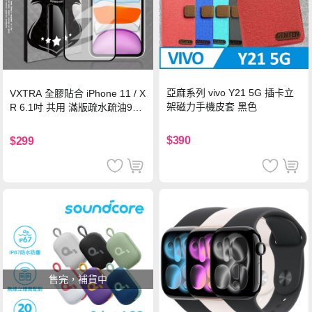
亞麻系列 vivo Y21 5G 插卡立
VXTRA 全膠貼合 iPhone 11 / X
架磁力手機皮套 黑色
R 6.1吋 共用 滿版疏水疏油9H
鋼化頂級玻璃膜(黑)
$390
$299
售完，補貨中