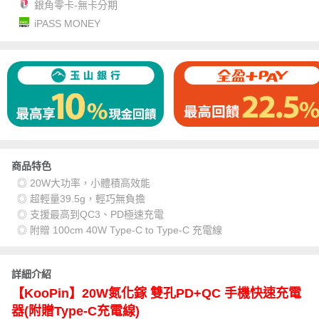
銀角零卡-無卡分期
iPASS MONEY
商品特色
◎ 20W大功率，小體積高效能
◎ 超輕量39.5g，輕巧無負擔
◎ 支援最高到QC3、PD極速充電
◎ 附贈 100cm 40W Type-C to Type-C 充電線
詳細介紹
【KooPin】20W氮化鎵 雙孔PD+QC 手機快速充電
器(附贈Type-C充電線)