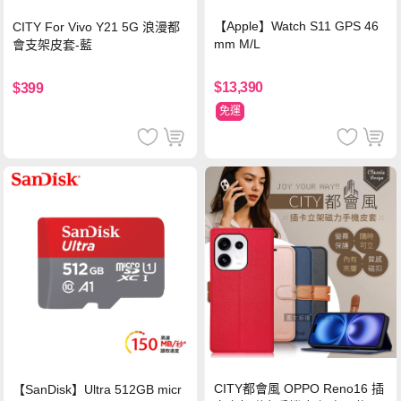
【Apple】Watch S11 GPS 46
CITY For Vivo Y21 5G 浪漫都
mm M/L
會支架皮套-藍
$13,390
$399
免運
CITY都會風 OPPO Reno16 插
【SanDisk】Ultra 512GB micr