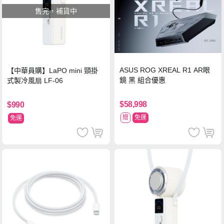
售完，補貨中
ASUS ROG XREAL R1 AR眼
【中華員購】LaPO mini 頸掛
鏡 黑 組合優惠
式製冷風扇 LF-06
$58,998
$990
贈
免運
免運