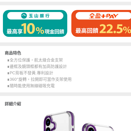
商品特色
∎全方位保護，航太級合金支架
∎邊框及鏡頭框都有加高防護設計
∎PC背板不發黃.專利設計
∎360°旋轉，拉開即可當作支架使用
∎隨時能使用無線磁吸充電
詳細介紹