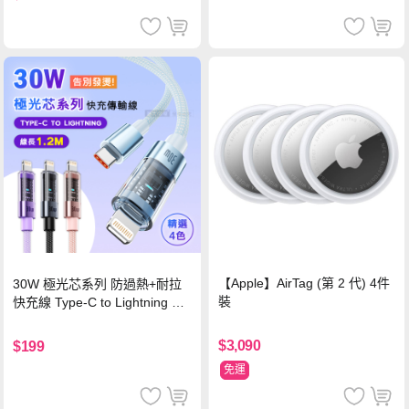
【Apple】AirTag (第 2 代) 4件
30W 極光芯系列 防過熱+耐拉
裝
快充線 Type-C to Lightning 傳
輸充電線(1.2M)黑色
$3,090
$199
免運