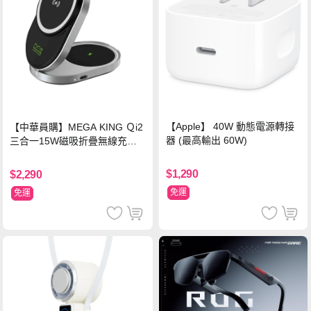
【Apple】 40W 動態電源轉接
【中華員購】MEGA KING Ｑi2
器 (最高輸出 60W)
三合一15W磁吸折疊無線充電
支架 黑
$1,290
$2,290
免運
免運