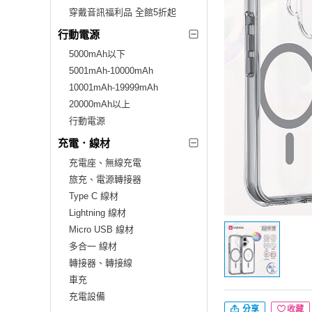
穿戴音訊福利品 全館5折起
行動電源
5000mAh以下
5001mAh-10000mAh
10001mAh-19999mAh
20000mAh以上
行動電源
充電．線材
充電座、無線充電
旅充、電源轉接器
Type C 線材
Lightning 線材
Micro USB 線材
多合一 線材
轉接器、轉接線
車充
充電設備
分享
收藏