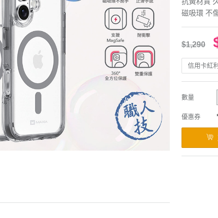
抗黃材質 
磁吸環 不
$1,290
信用卡紅
數量
優惠券