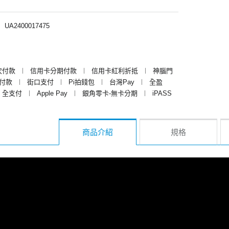
︱
UA2400017475
次付款
︱
信用卡分期付款
︱
信用卡紅利折抵
︱
神腦門
y付款
︱
街口支付
︱
Pi拍錢包
︱
台灣Pay
︱
全盈
全支付
︱
Apple Pay
︱
銀角零卡-無卡分期
︱
iPASS
商品介紹
規格