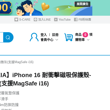
展開廣告
S-CARE
加入LINE
YouTube
FB粉絲團
商品
項
登入
︱
註冊
0
購物車
會員中心
灰(支援MagSafe i16)
IA】iPhone 16 耐衝擊磁吸保護殼-
支援MagSafe i16)
雙層氣墊保護
不滑手
 4m防摔防撞