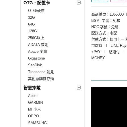
OTG．記憶卡
OTG/硬碟
商品編號：1365000
32G
BSMI 字號：免驗
64G
NCC 字號：免驗
128G
配送方式：宅配
256G以上
付款方式：信用卡一
ADATA 威剛
市繳費
︱
LINE Pa
Apacer宇瞻
+PAY
︱
悠遊付
︱
MONEY
Gigastone
SanDisk
Transcend 創見
其他廠牌儲存類
智慧穿戴
Apple
GARMIN
MI 小米
OPPO
SAMSUNG