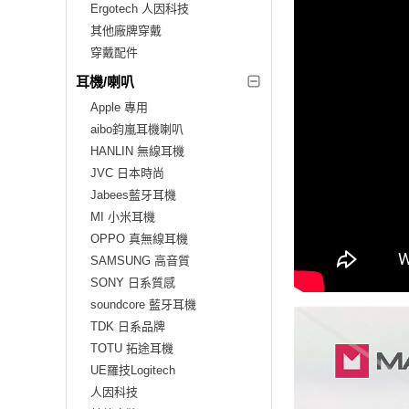
Ergotech 人因科技
其他廠牌穿戴
穿戴配件
耳機/喇叭
Apple 專用
aibo鈞嵐耳機喇叭
HANLIN 無線耳機
JVC 日本時尚
Jabees藍牙耳機
MI 小米耳機
OPPO 真無線耳機
SAMSUNG 高音質
SONY 日系質感
soundcore 藍牙耳機
TDK 日系品牌
TOTU 拓途耳機
UE羅技Logitech
人因科技