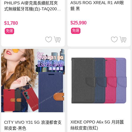
ASUS ROG XREAL R1 AR眼
PHILIPS AI麥克風長續航耳夾
鏡 黑
式無線藍牙耳機(白)-TAQ2000
WT
$25,990
$1,780
免運
免運
XIEKE OPPO A6x 5G 月詩蠶
CITY VIVO Y31 5G 浪漫都會支
絲紋皮套(玫紅)
架皮套-黑色