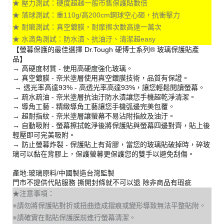
★ 壓力測試：硬度超越一般市售保護貼數倍
★ 落球測試：重110g/高200cm鋼球空心砸，抗衝擊力
★ 耐磨測試：真空鍍膜，耐摩擦次數高達一萬次
★ 水滴角測試：防水漬、抗油汙、清潔超easy
【螢幕保護的最佳選擇 Dr.Tough 硬博士系列® 玻璃保護貼產
品】
→ 高硬度材質 - 使用高硬度強化玻璃。
→ 真空鍍膜 - 奈米塗層使用真空鍍膜技術，品質有保證。
→ 透光率高達93% - 高透光率高達93%，讓您輕鬆閱讀螢幕。
→ 疏水疏油 - 奈米塗層抗油汙防水漬讓您手機超乾淨清潔。
→ 導角工藝 - 精緻導角工藝讓您手機弧邊完美包覆。
→ 超耐指紋 - 奈米塗層讓螢幕不易沾附指紋及油汙。
→ 自動吸附 - 螢幕擦拭乾淨後將保護貼與螢幕四邊對齊，貼上後
輕壓即可完美吸附。
→ 防止螢幕炸裂 - 保護貼上有背膠，當您的玻璃貼破掉時，碎玻
璃可以黏在背膠上，保護螢幕更保護您的雙手以避免刮傷。
產地:玻璃原料/中國製造台灣監製
門市不提供代貼服務 撕開封條就不可以退 除非商品有瑕疵
★注意事項：
※請勿將保護貼對折或扭曲造成摺痕或變形導致無法平整貼附。
※請確實在黏貼保護膜前進行螢幕清潔。