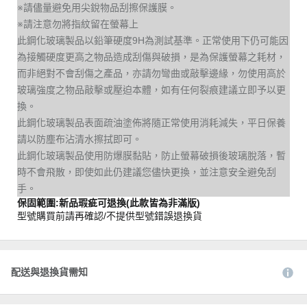
※請儘量避免用尖銳物品刮擦保護膜。
※請注意勿將指紋留在螢幕上
此鋼化玻璃製品以鉛筆硬度9H為測試基準。正常使用下仍可能因
為接觸硬度更高之物品造成刮傷與破損，是為保護螢幕之耗材，
而非絕對不會刮傷之產品，亦請勿彎曲或敲擊邊緣，勿使用高於
玻璃強度之物品敲擊或壓迫本體，如有任何裂痕建議立即予以更
換。
此鋼化玻璃製品表面疏油塗佈將隨正常使用消耗減失，平日保養
請以防塵布沾清水擦拭即可。
此鋼化玻璃製品使用防爆膜黏貼，防止螢幕破損後玻璃脫落，暫
時不會飛散，即使如此仍建議您儘快更換，並注意安全避免刮
手。
保固範圍:新品瑕疵可退換(此款皆為非滿版)
型號購買前請再確認/不提供型號錯誤退換貨
配送與退換貨需知