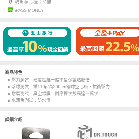
銀角零卡-無卡分期
iPASS MONEY
商品特色
∎ 壓力測試：硬度超越一般市售保護貼數倍
∎ 落球測試：重110g/高200cm鋼球空心砸，抗衝擊力
∎ 耐磨測試：真空鍍膜，耐摩擦次數高達一萬次
∎ 水滴角測試：防水漬
詳細介紹