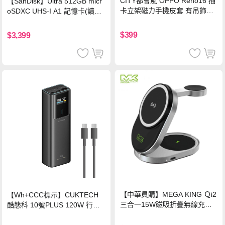
CITY都會風 OPPO Reno16 插
【SanDisk】Ultra 512GB micr
卡立架磁力手機皮套 有吊飾孔
oSDXC UHS-I A1 記憶卡(讀取
(奢華紅)
達150MB/s)
$399
$3,399
【中華員購】MEGA KING Ｑi2
【Wh+CCC標示】CUKTECH
三合一15W磁吸折疊無線充電
酷態科 10號PLUS 120W 行動
支架 黑
電源 15000mAh (PB150P)-黑