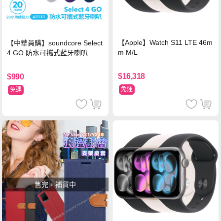
【Apple】Watch S11 LTE 46m
【中華員購】soundcore Select
m M/L
4 GO 防水可攜式藍牙喇叭
$16,318
$990
免運
免運
售完，補貨中