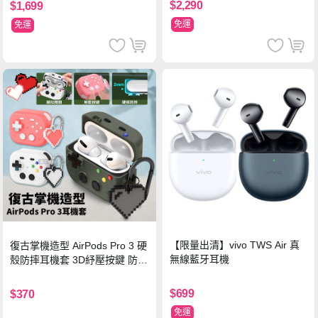
色
$2,290
$1,699
免運
免運
【限量出清】vivo TWS Air 真
復古掌機造型 AirPods Pro 3 硬
無線藍牙耳機
殼防摔耳機套 3D紓壓按鍵 防開
鎖扣 附心形掛勾(懷舊灰)
$699
$370
免運