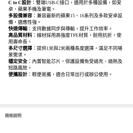
C to C設計
：雙端USB-C接口，適用於多種設備，如安
卓、蘋果手機及筆電。
多設備兼容
：兼容最新的蘋果15、16系列及多款安卓設
備，適應性強。
快速傳輸
：支持數據同步與傳輸，提升工作效率。
高品質材料
：線材採用高強度TPE材質，耐用抗折，使
用壽命長。
多尺寸選擇
：提供1米與2米兩種長度選擇，滿足不同場
景需求。
穩定安全
：內置智能芯片，保護設備免受過充、過熱及
短路風險。
便攜設計
：輕便易攜，適合日常出行或辦公使用。
規格說明