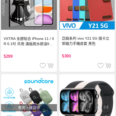
亞麻系列 vivo Y21 5G 插卡立
VXTRA 全膠貼合 iPhone 11 / X
架磁力手機皮套 黑色
R 6.1吋 共用 滿版疏水疏油9H
鋼化頂級玻璃膜(黑)
$390
$299
售完，補貨中