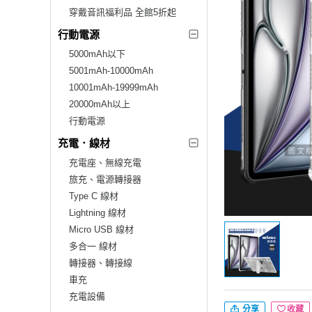
穿戴音訊福利品 全館5折起
行動電源
5000mAh以下
5001mAh-10000mAh
10001mAh-19999mAh
20000mAh以上
行動電源
充電．線材
充電座、無線充電
旅充、電源轉接器
Type C 線材
Lightning 線材
Micro USB 線材
多合一 線材
轉接器、轉接線
車充
充電設備
分享
收藏