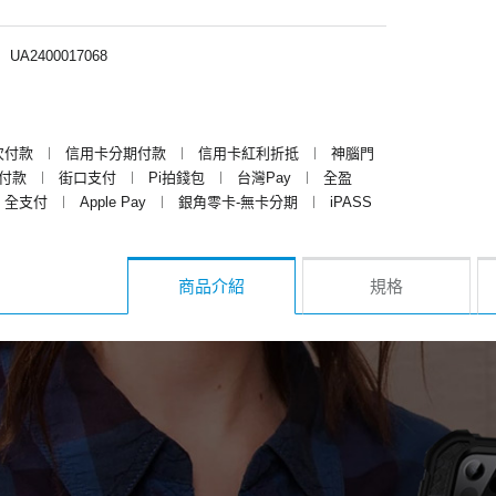
︱
UA2400017068
次付款
︱
信用卡分期付款
︱
信用卡紅利折抵
︱
神腦門
y付款
︱
街口支付
︱
Pi拍錢包
︱
台灣Pay
︱
全盈
全支付
︱
Apple Pay
︱
銀角零卡-無卡分期
︱
iPASS
商品介紹
規格