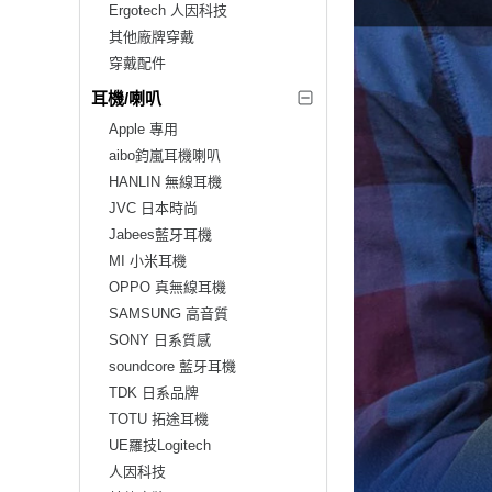
Ergotech 人因科技
其他廠牌穿戴
穿戴配件
耳機/喇叭
Apple 專用
aibo鈞嵐耳機喇叭
HANLIN 無線耳機
JVC 日本時尚
Jabees藍牙耳機
MI 小米耳機
OPPO 真無線耳機
SAMSUNG 高音質
SONY 日系質感
soundcore 藍牙耳機
TDK 日系品牌
TOTU 拓途耳機
UE羅技Logitech
人因科技