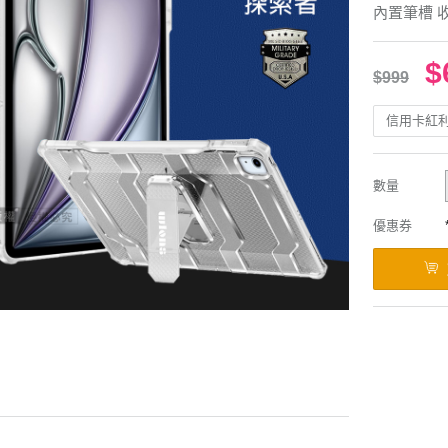
內置筆槽 
$
$999
信用卡紅
數量
優惠券