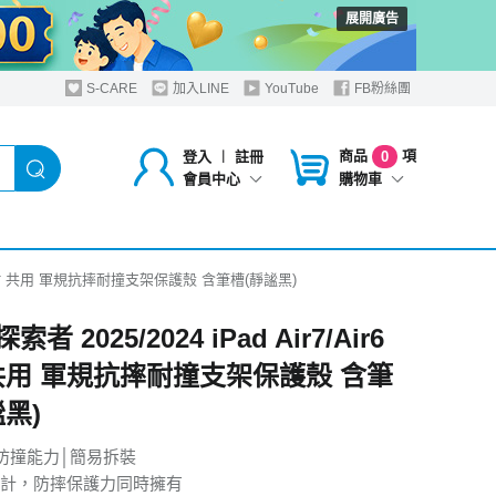
展開廣告
S-CARE
加入LINE
YouTube
FB粉絲團
商品
項
登入
︱
註冊
0
購物車
會員中心
Air6 11吋 共用 軍規抗摔耐撞支架保護殼 含筆槽(靜謐黑)
探索者 2025/2024 iPad Air7/Air6
 共用 軍規抗摔耐撞支架保護殼 含筆
黑)
防撞能力│簡易拆裝
計，防摔保護力同時擁有