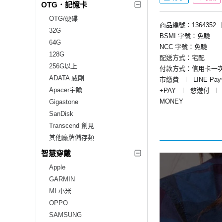
OTG．記憶卡
OTG/硬碟
商品編號：1364352
32G
BSMI 字號：免驗
64G
NCC 字號：免驗
128G
配送方式：宅配
256G以上
付款方式：信用卡一
ADATA 威剛
市繳費
︱
LINE Pa
Apacer宇瞻
+PAY
︱
悠遊付
︱
MONEY
Gigastone
SanDisk
Transcend 創見
其他廠牌儲存類
智慧穿戴
Apple
GARMIN
MI 小米
OPPO
SAMSUNG