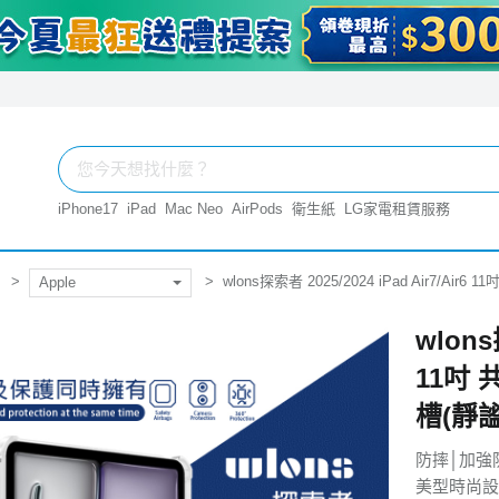
iPhone17
iPad
Mac Neo
AirPods
衛生紙
LG家電租賃服務
wlons探索者 2025/2024 iPad Air7/
Apple
wlons
11吋
槽(靜謐
防摔│加強
美型時尚設