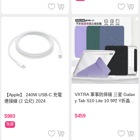
VXTRA 軍事防摔級 三星 Galax
【Apple】 240W USB-C 充電
y Tab S10 Lite 10.9吋 Y折晶透
連接線 (2 公尺) 2024
背蓋立架皮套 含筆槽(經典黑)
$459
$980
免運