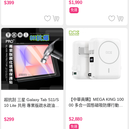
$1,990
$399
免運
【中華員購】MEGA KING 100
超抗刮 三星 Galaxy Tab S11/S
00 多合一固態磁吸防爆行動電
10 Lite 共用 專業版疏水疏油9H
源 冰曜白
鋼化玻璃膜 平板玻璃貼
$2,880
$299
免運