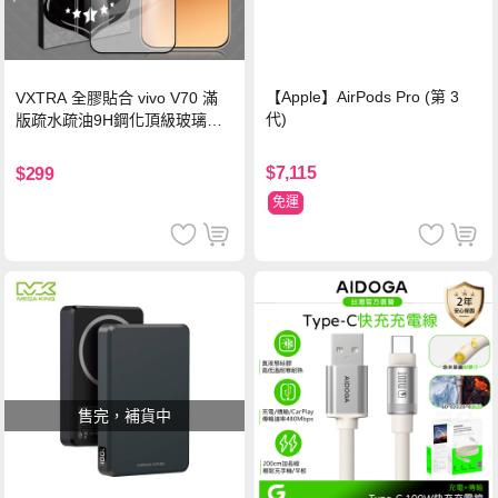
【Apple】AirPods Pro (第 3
VXTRA 全膠貼合 vivo V70 滿
代)
版疏水疏油9H鋼化頂級玻璃貼
保護貼(黑)
$7,115
$299
免運
售完，補貨中