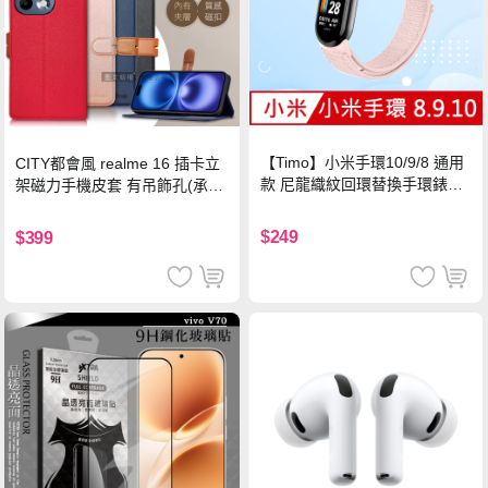
【Timo】小米手環10/9/8 通用
CITY都會風 realme 16 插卡立
款 尼龍織紋回環替換手環錶帶-
架磁力手機皮套 有吊飾孔(承諾
珍珠粉
黑)
$249
$399