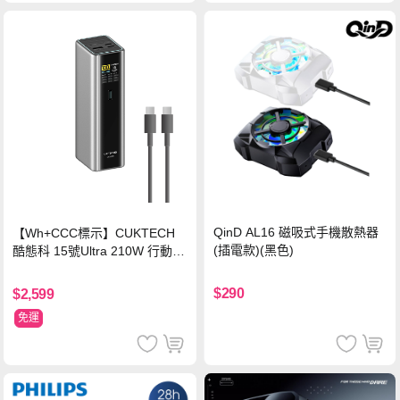
QinD AL16 磁吸式手機散熱器
【Wh+CCC標示】CUKTECH
(插電款)(黑色)
酷態科 15號Ultra 210W 行動電
源 20000mAh (PB200U) -灰色
$290
$2,599
免運