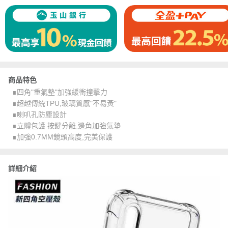
商品特色
∎四角"重氣墊"加強緩衝撞擊力
∎超越傳統TPU,玻璃質感"不易黃"
∎喇叭孔防塵設計
∎立體包護.按鍵分離,邊角加強氣墊
∎加強0.7MM鏡頭高度,完美保護
詳細介紹