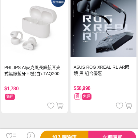
ASUS ROG XREAL R1 AR眼
PHILIPS AI麥克風長續航耳夾
鏡 黑 組合優惠
式無線藍牙耳機(白)-TAQ2000
WT
$58,998
$1,780
贈
免運
免運
加入購物車
立即購買