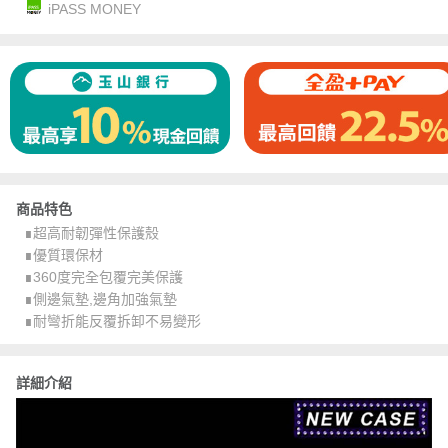
iPASS MONEY
商品特色
∎超高耐韌彈性保護殼
∎優質環保材
∎360度完全包覆完美保護
∎側邊氣墊,邊角加強氣墊
∎耐彎折能反覆拆卸不易變形
詳細介紹