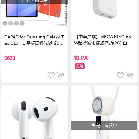
【中華員購】MEGA KING 65
DAPAD for Samsung Galaxy T
W超薄氮化鎵旅充頭(2C) 白
ab S10 FE 平板高透光滿版9H
鋼化玻璃保護貼
$1,090
$620
免運
售完，補貨中