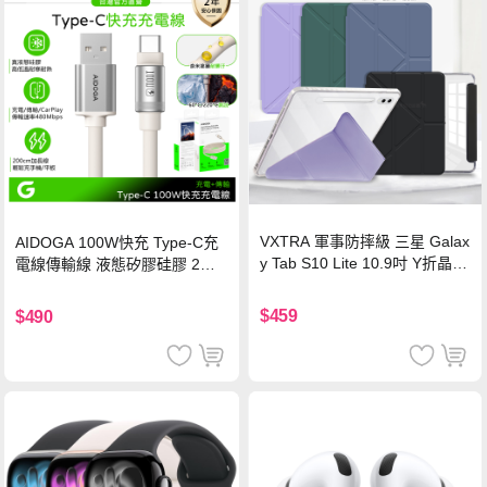
VXTRA 軍事防摔級 三星 Galax
AIDOGA 100W快充 Type-C充
y Tab S10 Lite 10.9吋 Y折晶透
電線傳輸線 液態矽膠硅膠 2M
背蓋立架皮套 含筆槽(經典黑)
支援iPhone17/安卓/手機/平板
$459
$490