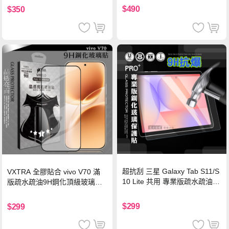
機/平板/筆電
$490
$350
超抗刮 三星 Galaxy Tab S11/S
VXTRA 全膠貼合 vivo V70 滿
10 Lite 共用 專業版疏水疏油9
版疏水疏油9H鋼化頂級玻璃貼
H鋼化玻璃膜 平板玻璃貼
保護貼(黑)
$299
$299