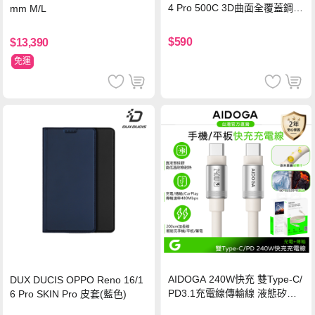
4 Pro 500C 3D曲面全覆蓋鋼化
mm M/L
玻璃貼 0.5mm極窄邊框 防指紋
保護貼
$590
$13,390
免運
AIDOGA 240W快充 雙Type-C/
DUX DUCIS OPPO Reno 16/1
PD3.1充電線傳輸線 液態矽膠
6 Pro SKIN Pro 皮套(藍色)
硅膠 2M 支援iPhone17/安卓/手