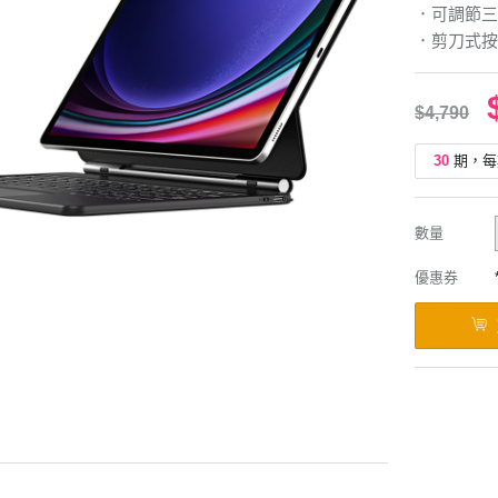
．可調節三
．剪刀式按
$4,790
30
期，每
數量
優惠券