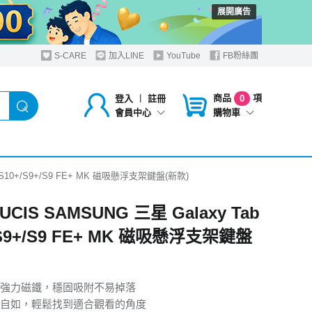
展開廣告
S-CARE
加入LINE
YouTube
FB粉絲團
商品
項
登入
︱
註冊
0
購物車
會員中心
b S10+/S9+/S9 FE+ MK 磁吸懸浮支架鍵盤(新款)
UCIS SAMSUNG 三星 Galaxy Tab
/S9+/S9 FE+ MK 磁吸懸浮支架鍵盤
強力磁鐵，穩固吸附不易掉落
自如，輕鬆找到適合觀看的角度