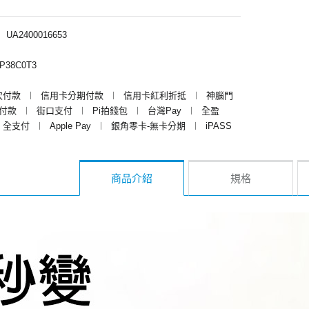
︱
UA2400016653
P38C0T3
次付款
︱
信用卡分期付款
︱
信用卡紅利折抵
︱
神腦門
y付款
︱
街口支付
︱
Pi拍錢包
︱
台灣Pay
︱
全盈
全支付
︱
Apple Pay
︱
銀角零卡-無卡分期
︱
iPASS
商品介紹
規格