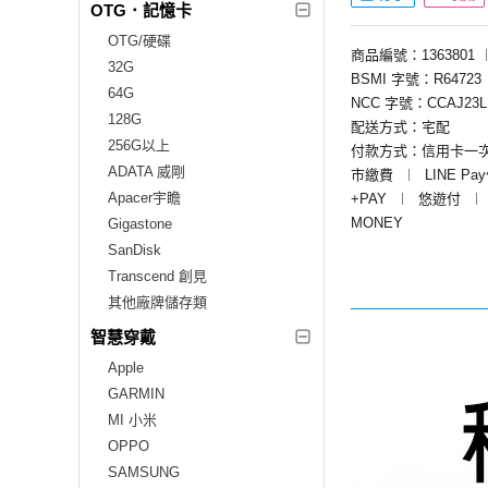
OTG．記憶卡
OTG/硬碟
商品編號：1363801
32G
BSMI 字號：R64723
64G
NCC 字號：CCAJ23L
128G
配送方式：宅配
256G以上
付款方式：信用卡一
ADATA 威剛
市繳費
︱
LINE Pa
Apacer宇瞻
+PAY
︱
悠遊付
︱
MONEY
Gigastone
SanDisk
Transcend 創見
其他廠牌儲存類
智慧穿戴
Apple
GARMIN
MI 小米
OPPO
SAMSUNG