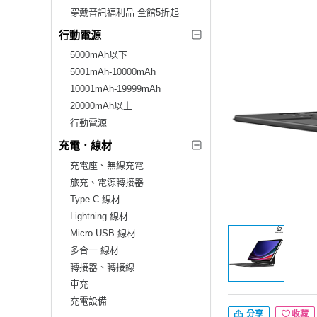
穿戴音訊福利品 全館5折起
行動電源
5000mAh以下
5001mAh-10000mAh
10001mAh-19999mAh
20000mAh以上
行動電源
充電．線材
充電座、無線充電
旅充、電源轉接器
Type C 線材
Lightning 線材
Micro USB 線材
多合一 線材
轉接器、轉接線
車充
充電設備
分享
收藏